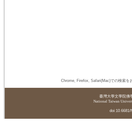
Chrome, Firefox, Safari(
臺灣大學
文學院佛
National Taiwan Universi
doi:10.6681