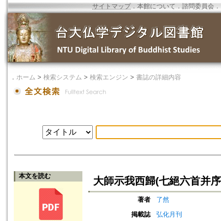
サイトマップ
．
本館について
．
諮問委員会
．
．
ホーム
>
検索システム
>
検索エンジン
>
書誌の詳細内容
本文を読む
大師示我西歸(七絕六首并序
著者
了然
掲載誌
弘化月刊