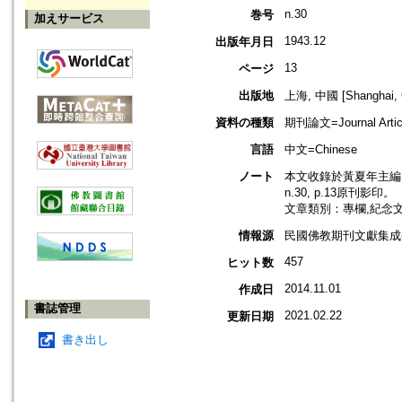
n.30
巻号
加えサービス
1943.12
出版年月日
13
ページ
出版地
上海, 中國 [Shanghai, 
資料の種類
期刊論文=Journal Artic
言語
中文=Chinese
ノート
本文收錄於黃夏年主編，2
n.30, p.13原刊影印。
文章類別：專欄,紀念
情報源
民國佛教期刊文獻集成補編
457
ヒット数
2014.11.01
作成日
書誌管理
2021.02.22
更新日期
書き出し