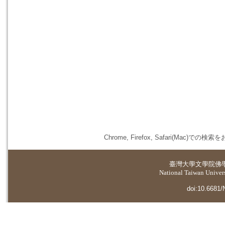
Chrome, Firefox, Safari(
臺灣大學
文學院佛
National Taiwan Universi
doi:10.6681