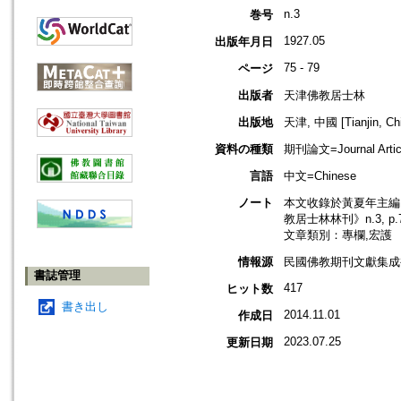
n.3
巻号
1927.05
出版年月日
75 - 79
ページ
出版者
天津佛教居士林
出版地
天津, 中國 [Tianjin, Ch
資料の種類
期刊論文=Journal Artic
言語
中文=Chinese
ノート
本文收錄於黃夏年主編，2
教居士林林刊》n.3, p
文章類別：專欄,宏護
情報源
民國佛教期刊文獻集成補編
書誌管理
417
ヒット数
書き出し
2014.11.01
作成日
2023.07.25
更新日期