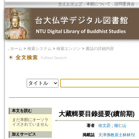
サイトマップ
．
本館について
．
諮問委員会
．
．
ホーム
>
検索システム
>
検索エンジン
>
書誌の詳細内容
本文を読む
大藏輯要目錄提要(續前期)
まだ本館にオーソラ
イズされていません
著者
徐文霨
;
楊仁山
加えサービス
掲載誌
天津佛教居士林林刊