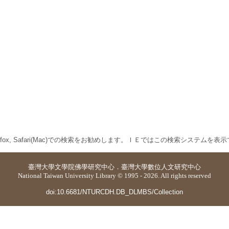
 Firefox, Safari(Mac)での検索をお勧めします。ＩＥではこの検索システムを
臺灣大學
文學院佛學研究中心
．
臺灣大學數位人文研究中心
National Taiwan University Library © 1995 - 2026. All rights reserved
doi:10.6681/NTURCDH.DB_DLMBS/Collection