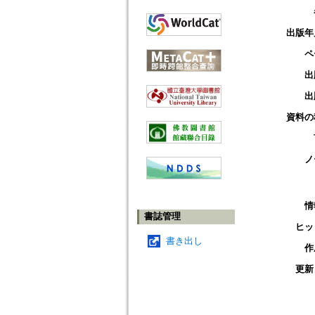
出版年
ペ
出
出
資料の
ノ
情
書誌管理
ヒッ
書き出し
作
更新