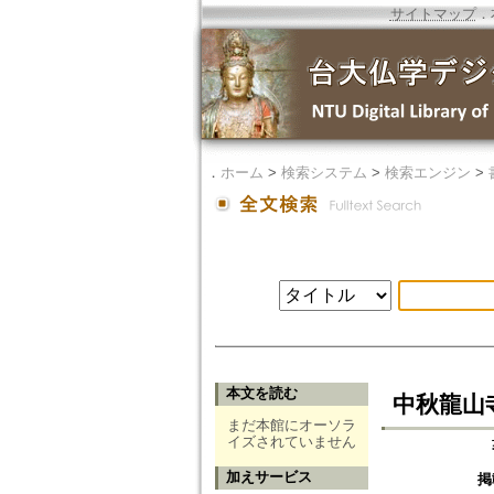
サイトマップ
．
．
ホーム
>
検索システム
>
検索エンジン
>
本文を読む
中秋龍山
まだ本館にオーソラ
イズされていません
加えサービス
掲