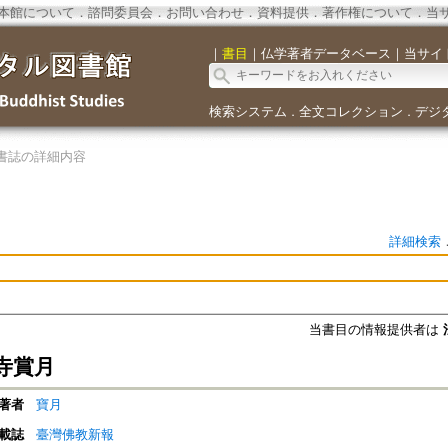
本館について
．
諮問委員会
．
お問い合わせ
．
資料提供
．
著作権について
．
当
｜
書目
｜
仏学著者データベース
｜
当サイ
検索システム
全文コレクション
デジ
．
．
書誌の詳細内容
詳細検索
当書目の情報提供者は
寺賞月
著者
寶月
載誌
臺灣佛教新報