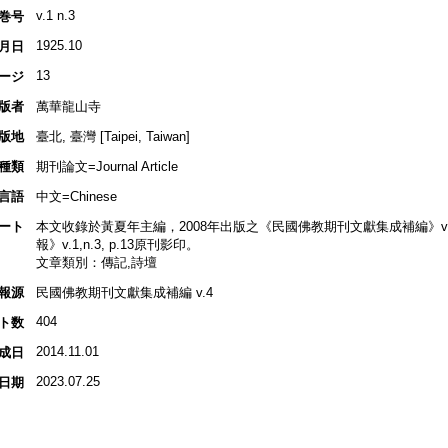
v.1 n.3
巻号
1925.10
月日
13
ージ
版者
萬華龍山寺
版地
臺北, 臺灣 [Taipei, Taiwan]
種類
期刊論文=Journal Article
言語
中文=Chinese
ート
本文收錄於黃夏年主編，2008年出版之《民國佛教期刊文獻集成補編》v.4, p
報》v.1,n.3, p.13原刊影印。
文章類別：傳記,詩壇
報源
民國佛教期刊文獻集成補編 v.4
404
ト数
2014.11.01
成日
2023.07.25
日期