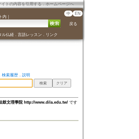
サイトの内容を引用する
．
ホームページへ
中
EN
ト内
｜
戻る
タル仏経
言語レッスン
リンク
．
．
．
検索履歴
．
説明
法鼓文理學院 http://www.dila.edu.tw/
です