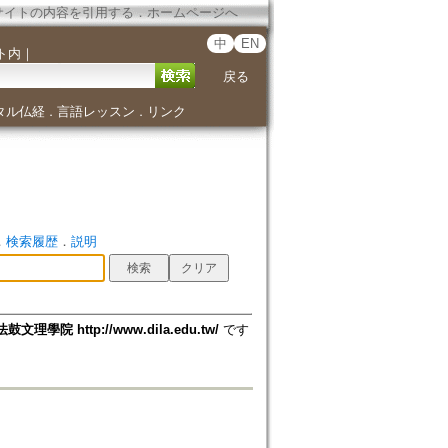
サイトの内容を引用する
．
ホームページへ
中
EN
ト内
｜
戻る
タル仏経
言語レッスン
リンク
．
．
．
検索履歴
．
説明
法鼓文理學院 http://www.dila.edu.tw/
です