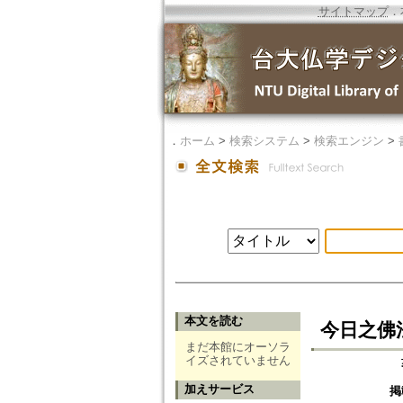
サイトマップ
．
．
ホーム
>
検索システム
>
検索エンジン
>
本文を読む
今日之佛
まだ本館にオーソラ
イズされていません
加えサービス
掲