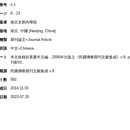
n.1
巻号
8 - 13
ージ
版者
南京支那內學院
版地
南京, 中國 [Nanjing, China]
種類
期刊論文=Journal Article
言語
中文=Chinese
ート
本文收錄於黃夏年主編，2006年出版之《民國佛教期刊文獻集成》v.8, p.386-
刊影印。
報源
民國佛教期刊文獻集成 v.8
582
ト数
2014.11.01
成日
2023.07.25
日期