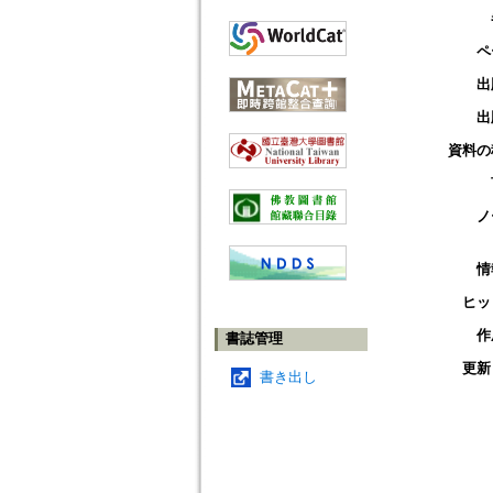
ペ
出
出
資料の
ノ
情
ヒッ
作
書誌管理
更新
書き出し