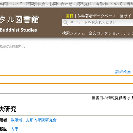
本館について
．
諮問委員会
．
お問い合わせ
．
資料提供
．
著作権について
．
当
｜
書目
｜
仏学著者データベース
｜
当サイ
検索システム
全文コレクション
デジ
．
．
書誌の詳細内容
詳細検索
当書目の情報提供者は
法研究
著者
歐陽漸
;
支那內學院研究會
載誌
內學