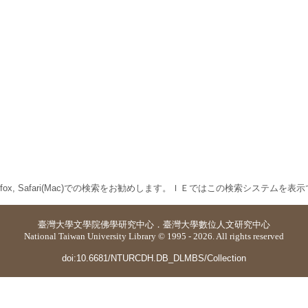
 Firefox, Safari(Mac)での検索をお勧めします。ＩＥではこの検索システムを
臺灣大學
文學院佛學研究中心
．
臺灣大學數位人文研究中心
National Taiwan University Library © 1995 - 2026. All rights reserved
doi:10.6681/NTURCDH.DB_DLMBS/Collection