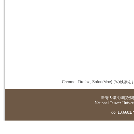
Chrome, Firefox, Safari(
臺灣大學
文學院佛
National Taiwan Universi
doi:10.6681