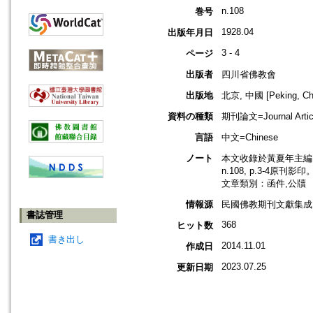
n.108
巻号
1928.04
出版年月日
3 - 4
ページ
出版者
四川省佛教會
出版地
北京, 中國 [Peking, Ch
資料の種類
期刊論文=Journal Artic
言語
中文=Chinese
ノート
本文收錄於黃夏年主編，2
n.108, p.3-4原刊影印
文章類別：函件,公牘
情報源
民國佛教期刊文獻集成 v
書誌管理
368
ヒット数
書き出し
2014.11.01
作成日
2023.07.25
更新日期