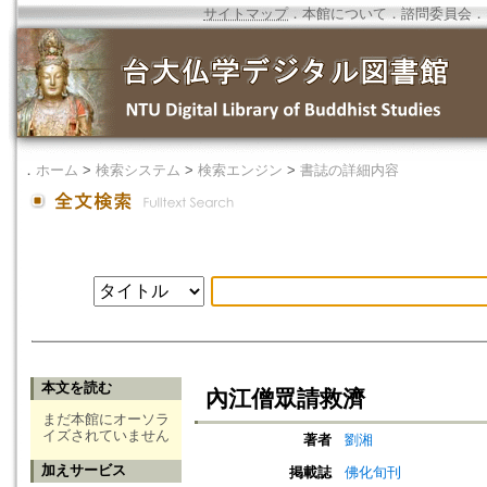
サイトマップ
．
本館について
．
諮問委員会
．
．
ホーム
>
検索システム
>
検索エンジン
>
書誌の詳細内容
本文を読む
內江僧眾請救濟
まだ本館にオーソラ
イズされていません
著者
劉湘
加えサービス
掲載誌
佛化旬刊