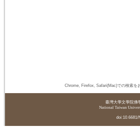
Chrome, Firefox, Safari(
臺灣大學
文學院佛
National Taiwan Universi
doi:10.6681