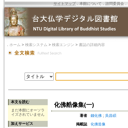
サイトマップ
．
本館について
．
諮問委員会
．
．
ホーム
>
検索システム
>
検索エンジン
>
書誌の詳細内容
本文を読む
化佛艁像集(一)
まだ本館にオーソラ
イズされていません
著者
錢化佛
;
吳昌碩
加えサービス
掲載誌
化佛造像