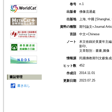
n.1
巻号
出版者
佛像流通處
出版地
上海, 中國 [Shanghai, 
資料の種類
期刊論文=Journal Artic
言語
中文=Chinese
ノート
本文收錄於黃夏年主編，2
影印。
文章類別：書畫,圖像
情報源
民國佛教期刊文獻集成補編
452
ヒット数
2014.11.01
作成日
書誌管理
2023.07.25
更新日期
書き出し