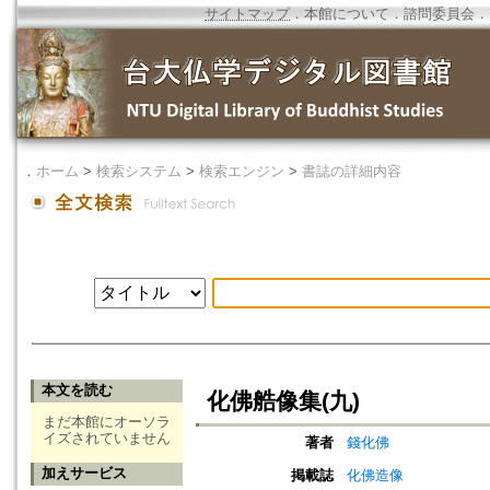
サイトマップ
．
本館について
．
諮問委員会
．
．
ホーム
>
検索システム
>
検索エンジン
>
書誌の詳細内容
本文を読む
化佛艁像集(九)
まだ本館にオーソラ
イズされていません
著者
錢化佛
加えサービス
掲載誌
化佛造像