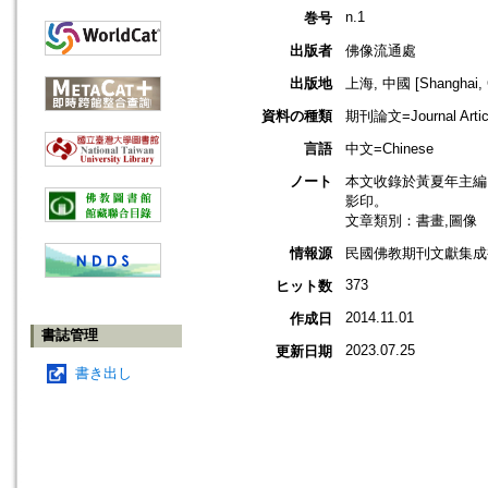
n.1
巻号
出版者
佛像流通處
出版地
上海, 中國 [Shanghai, 
資料の種類
期刊論文=Journal Artic
言語
中文=Chinese
ノート
本文收錄於黃夏年主編，2
影印。
文章類別：書畫,圖像
情報源
民國佛教期刊文獻集成補編
373
ヒット数
2014.11.01
作成日
書誌管理
2023.07.25
更新日期
書き出し