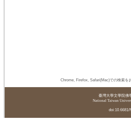
Chrome, Firefox, Safari(
臺灣大學
文學院佛
National Taiwan Universi
doi:10.6681