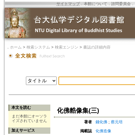
サイトマップ
．
本館について
．
諮問委員会
．
．
ホーム
>
検索システム
>
検索エンジン
>
書誌の詳細内容
本文を読む
化佛艁像集(三)
まだ本館にオーソラ
イズされていません
著者
錢化佛
;
蔡元培
加えサービス
掲載誌
化佛造像