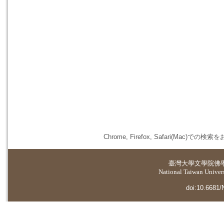
Chrome, Firefox, Safari(
臺灣大學
文學院佛
National Taiwan Universi
doi:10.6681