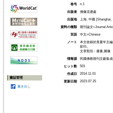
n.1
巻号
出版者
佛像流通處
出版地
上海, 中國 [Shanghai, 
資料の種類
期刊論文=Journal Artic
言語
中文=Chinese
ノート
本文收錄於黃夏年主編，2
影印。
文章類別：書畫,圖像
情報源
民國佛教期刊文獻集成補編
501
ヒット数
2014.11.01
作成日
書誌管理
2023.07.25
更新日期
書き出し