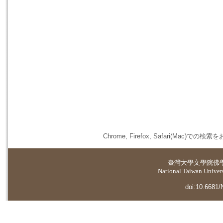
Chrome, Firefox, Safari(
臺灣大學
文學院佛
National Taiwan Universi
doi:10.6681