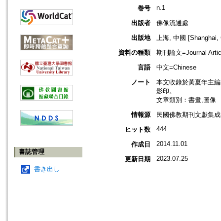
n.1
巻号
出版者
佛像流通處
出版地
上海, 中國 [Shanghai, 
資料の種類
期刊論文=Journal Artic
言語
中文=Chinese
ノート
本文收錄於黃夏年主編，2
影印。
文章類別：書畫,圖像
情報源
民國佛教期刊文獻集成補編
444
ヒット数
2014.11.01
作成日
書誌管理
2023.07.25
更新日期
書き出し