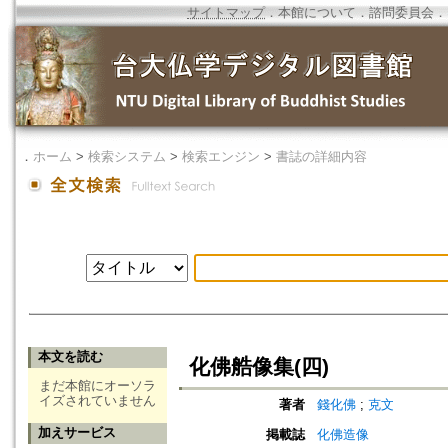
サイトマップ
．
本館について
．
諮問委員会
．
．
ホーム
>
検索システム
>
検索エンジン
>
書誌の詳細内容
本文を読む
化佛艁像集(四)
まだ本館にオーソラ
イズされていません
著者
錢化佛
;
克文
加えサービス
掲載誌
化佛造像