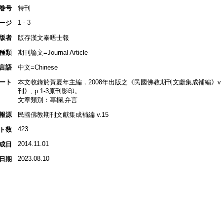
巻号
特刊
1 - 3
ージ
版者
版存漢文泰唔士報
種類
期刊論文=Journal Article
言語
中文=Chinese
ート
本文收錄於黃夏年主編，2008年出版之《民國佛教期刊文獻集成補編》v.15
刊》, p.1-3原刊影印。
文章類別：專欄,弁言
報源
民國佛教期刊文獻集成補編 v.15
423
ト数
2014.11.01
成日
2023.08.10
日期