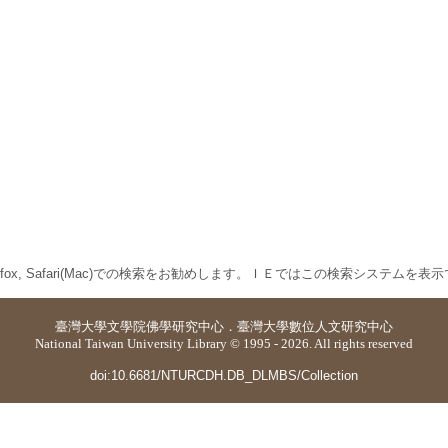
 Firefox, Safari(Mac)での検索をお勧めします。ＩＥではこの検索システムを
臺灣大學
文學院佛學研究中心
．
臺灣大學數位人文研究中心
National Taiwan University Library © 1995 - 2026. All rights reserved
doi:10.6681/NTURCDH.DB_DLMBS/Collection