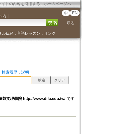
サイトの内容を引用する
．
ホームページへ
中
EN
ト内
｜
戻る
タル仏経
言語レッスン
リンク
．
．
．
検索履歴
．
説明
法鼓文理學院 http://www.dila.edu.tw/
です