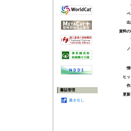
ペ
出
資料の
ノ
情
ヒッ
作
書誌管理
更新
書き出し