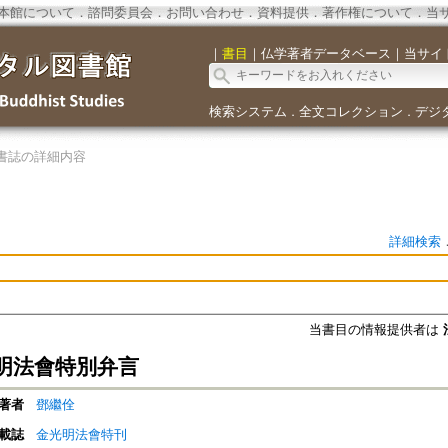
本館について
．
諮問委員会
．
お問い合わせ
．
資料提供
．
著作権について
．
当
｜
書目
｜
仏学著者データベース
｜
当サイ
検索システム
全文コレクション
デジ
．
．
書誌の詳細内容
詳細検索
当書目の情報提供者は
明法會特別弁言
著者
鄧繼佺
載誌
金光明法會特刊