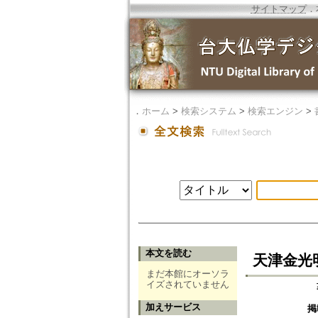
サイトマップ
．
．
ホーム
>
検索システム
>
検索エンジン
>
本文を読む
天津金光
まだ本館にオーソラ
イズされていません
加えサービス
掲