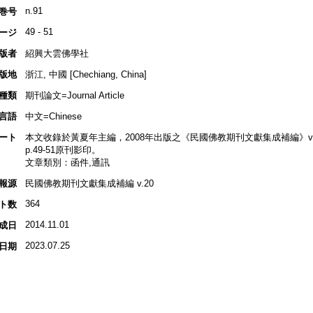
n.91
巻号
49 - 51
ージ
版者
紹興大雲佛學社
版地
浙江, 中國 [Chechiang, China]
種類
期刊論文=Journal Article
言語
中文=Chinese
ート
本文收錄於黃夏年主編，2008年出版之《民國佛教期刊文獻集成補編》v.20, p
p.49-51原刊影印。
文章類別：函件,通訊
報源
民國佛教期刊文獻集成補編 v.20
364
ト数
2014.11.01
成日
2023.07.25
日期