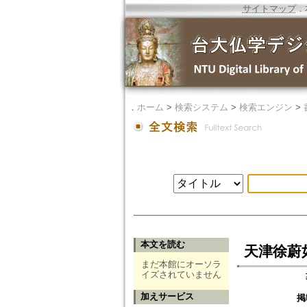
サイトマップ
．
．
ホーム
>
検索システム
>
検索エンジン
>
本文を読む
天津徐蔚
まだ本館にオーソラ
イズされていません
加えサービス
掲