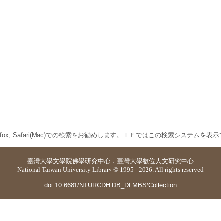
 Firefox, Safari(Mac)での検索をお勧めします。ＩＥではこの検索システムを
臺灣大學
文學院佛學研究中心
．
臺灣大學數位人文研究中心
National Taiwan University Library © 1995 - 2026. All rights reserved
doi:10.6681/NTURCDH.DB_DLMBS/Collection