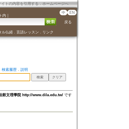
サイトの内容を引用する
．
ホームページへ
中
EN
ト内
｜
戻る
タル仏経
言語レッスン
リンク
．
．
．
検索履歴
．
説明
法鼓文理學院 http://www.dila.edu.tw/
です