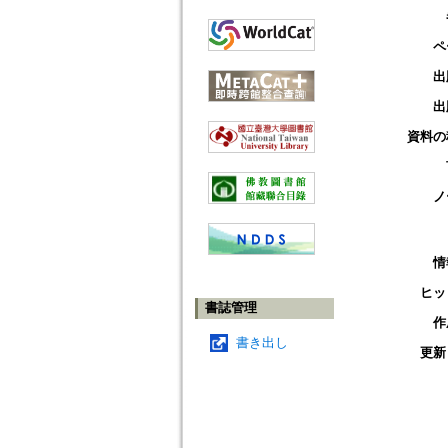
ペ
出
出
資料の
ノ
情
ヒッ
書誌管理
作
書き出し
更新