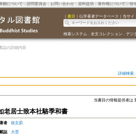
本館について
．
諮問委員会
．
お問い合わせ
．
資料提供
．
著作権について
．
当
｜
書目
｜
仏学著者データベース
｜
当サイ
検索システム
全文コレクション
デジ
．
．
書誌の詳細内容
詳細検索
当書目の情報提供者は
如老居士致本社駱季和書
著者
徐文霨
載誌
大雲