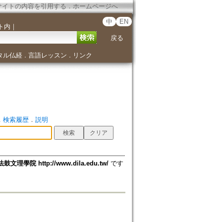
サイトの内容を引用する
．
ホームページへ
中
EN
ト内
｜
戻る
タル仏経
言語レッスン
リンク
．
．
．
検索履歴
．
説明
法鼓文理學院 http://www.dila.edu.tw/
です