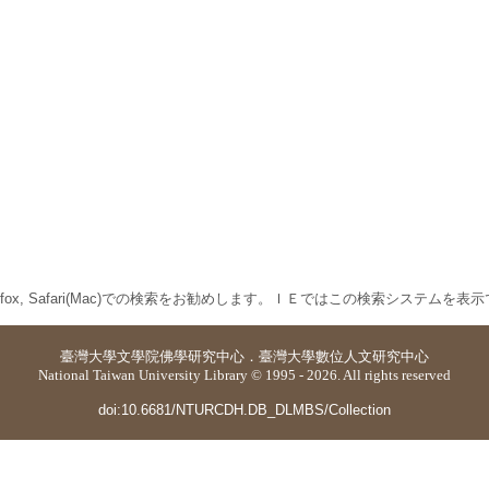
 Firefox, Safari(Mac)での検索をお勧めします。ＩＥではこの検索システムを
臺灣大學
文學院佛學研究中心
．
臺灣大學數位人文研究中心
National Taiwan University Library © 1995 - 2026. All rights reserved
doi:10.6681/NTURCDH.DB_DLMBS/Collection