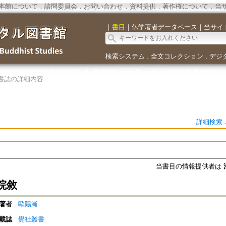
本館について
．
諮問委員会
．
お問い合わせ
．
資料提供
．
著作権について
．
当
｜
書目
｜
仏学著者データベース
｜
当サイ
検索システム
全文コレクション
デジ
．
．
書誌の詳細内容
詳細検索
当書目の情報提供者は
院敘
著者
歐陽漸
載誌
覺社叢書