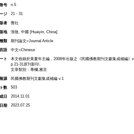
n.5
巻号
21 - 31
ージ
版者
覺社
版地
淮陰, 中國 [Huaiyin, China]
種類
期刊論文=Journal Article
言語
中文=Chinese
ート
本文收錄於黃夏年主編，2008年出版之《民國佛教期刊文獻集成補編》v.1, p
p.21-31原刊影印。
文章類別：專欄,雅言
報源
民國佛教期刊文獻集成補編 v.1
503
ト数
2014.11.01
成日
2023.07.25
日期