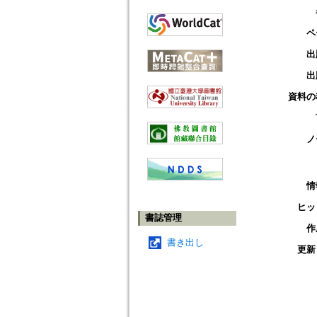
ペ
出
出
資料の
ノ
情
ヒッ
書誌管理
作
書き出し
更新