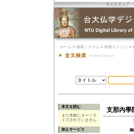
サイトマップ
．
．
ホーム
>
検索システム
>
検索エンジン
>
本文を読む
支那內學
まだ本館にオーソラ
イズされていません
加えサービス
掲