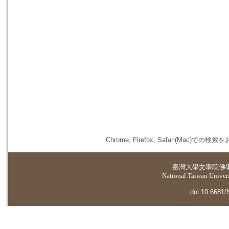
Chrome, Firefox, Safari(
臺灣大學
文學院佛
National Taiwan Universi
doi:10.6681