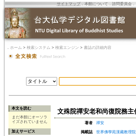
サイトマップ
．
本館について
．
諮問委員会
．
．
ホーム
>
検索システム
>
検索エンジン
>
書誌の詳細内容
本文を読む
文殊院禪安老和尚復院務主
まだ本館にオーソラ
イズされていません
著者
禪安
加えサービス
掲載誌
世界佛學苑漢藏教理院