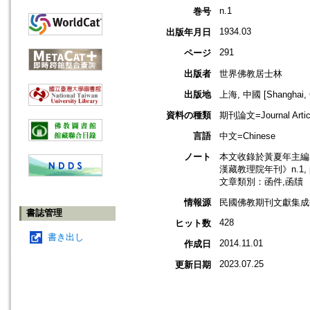
n.1
巻号
1934.03
出版年月日
291
ページ
出版者
世界佛教居士林
出版地
上海, 中國 [Shanghai, 
資料の種類
期刊論文=Journal Artic
言語
中文=Chinese
ノート
本文收錄於黃夏年主編，2
漢藏教理院年刊》n.1, 
文章類別：函件,函牘
情報源
民國佛教期刊文獻集成補編
書誌管理
428
ヒット数
書き出し
2014.11.01
作成日
2023.07.25
更新日期