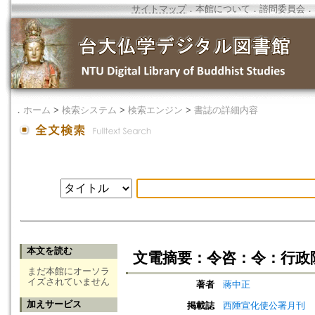
サイトマップ
．
本館について
．
諮問委員会
．
．
ホーム
>
検索システム
>
検索エンジン
>
書誌の詳細内容
本文を読む
文電摘要：令咨：令：行政
まだ本館にオーソラ
イズされていません
著者
蔣中正
加えサービス
掲載誌
西陲宣化使公署月刊