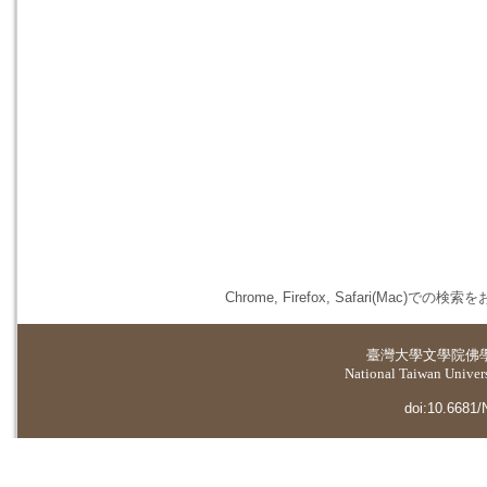
Chrome, Firefox, Safari(
臺灣大學
文學院佛
National Taiwan Universi
doi:10.6681