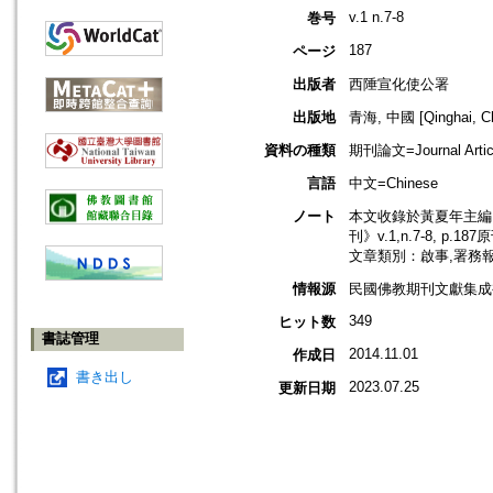
v.1 n.7-8
巻号
187
ページ
出版者
西陲宣化使公署
出版地
青海, 中國 [Qinghai, Ch
資料の種類
期刊論文=Journal Artic
言語
中文=Chinese
ノート
本文收錄於黃夏年主編，
刊》v.1,n.7-8, p.1
文章類別：啟事,署務
情報源
民國佛教期刊文獻集成補編
349
ヒット数
書誌管理
2014.11.01
作成日
書き出し
2023.07.25
更新日期