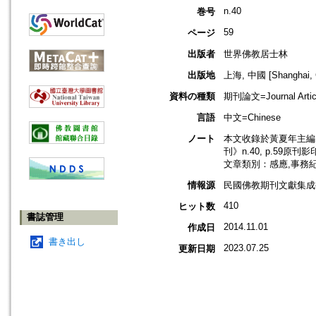
n.40
巻号
59
ページ
出版者
世界佛教居士林
出版地
上海, 中國 [Shanghai, 
資料の種類
期刊論文=Journal Artic
言語
中文=Chinese
ノート
本文收錄於黃夏年主編，
刊》n.40, p.59原刊
文章類別：感應,事務
情報源
民國佛教期刊文獻集成補編
410
ヒット数
書誌管理
2014.11.01
作成日
書き出し
2023.07.25
更新日期