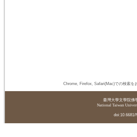
Chrome, Firefox, Safari(
臺灣大學
文學院佛
National Taiwan Universi
doi:10.6681