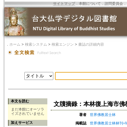
サイトマップ
．
本館について
．
諮問委員会
．
．
ホーム
>
検索システム
>
検索エンジン
>
書誌の詳細内容
本文を読む
文牘摘錄：本林復上海市佛
まだ本館にオーソラ
イズされていません
著者
世界佛教居士林
加えサービス
掲載誌
世界佛教居士林林刊=Magazine