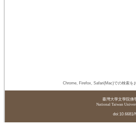
Chrome, Firefox, Safari(
臺灣大學
文學院佛
National Taiwan Universi
doi:10.6681