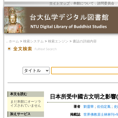
サイトマップ
．
本館について
．
諮問委員会
．
．
ホーム
>
検索システム
>
検索エンジン
>
書誌の詳細内容
本文を読む
日本所受中國古文明之影響(
まだ本館にオーソラ
イズされていません
著者
劉靈華
;
佐伯定胤
;
史
加えサービス
掲載誌
世界佛教居士林林刊=Magazine