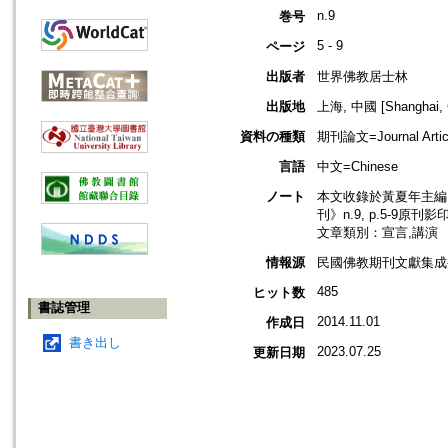
n.9
巻号
5 - 9
ページ
出版者
世界佛教居士林
出版地
上海, 中國 [Shanghai, 
資料の種類
期刊論文=Journal Artic
言語
中文=Chinese
ノート
本文收錄於黃夏年主編，
刊》n.9, p.5-9原刊影
文章類別：宣言,講演
情報源
民國佛教期刊文獻集成補
485
ヒット数
書誌管理
2014.11.01
作成日
書き出し
2023.07.25
更新日期