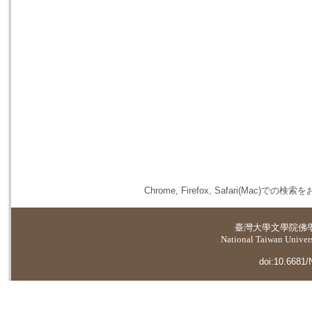
Chrome, Firefox, Safari(
臺灣大學
文學院佛
National Taiwan Universi
doi:10.6681