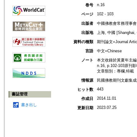
n.16
巻号
102 - 103
ページ
出版者
中國佛教會常務理事會
出版地
上海, 中國 [Shanghai, 
資料の種類
期刊論文=Journal Artic
言語
中文=Chinese
ノート
本文收錄於黃夏年主編，2
n.16, p.102-103原
文章類別：專欄,特載
情報源
民國佛教期刊文獻集成補編
443
ヒット数
書誌管理
2014.11.01
作成日
書き出し
2023.07.25
更新日期