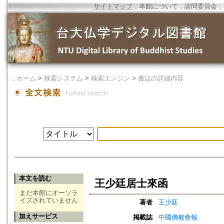
サイトマップ
．
本館について
．
諮問委員会
．
．
ホーム
>
検索システム
>
検索エンジン
>
書誌の詳細内容
本文を読む
王少廷居士來函
まだ本館にオーソラ
イズされていません
著者
王少廷
加えサービス
掲載誌
中國佛教會報