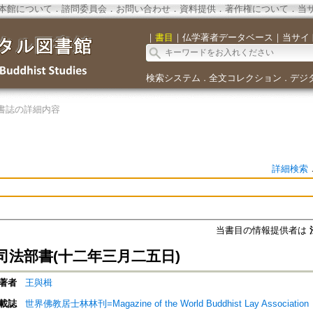
本館について
．
諮問委員会
．
お問い合わせ
．
資料提供
．
著作権について
．
当
｜
書目
｜
仏学著者データベース
｜
当サイ
検索システム
全文コレクション
デジ
．
．
書誌の詳細内容
詳細検索
当書目の情報提供者は
司法部書(十二年三月二五日)
著者
王與楫
載誌
世界佛教居士林林刊=Magazine of the World Buddhist Lay Association