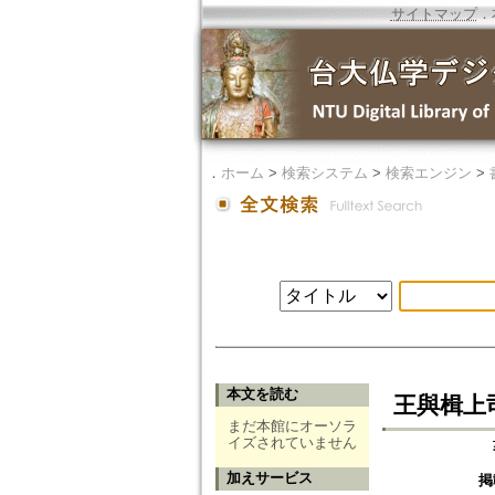
サイトマップ
．
．
ホーム
>
検索システム
>
検索エンジン
>
本文を読む
王與楫上
まだ本館にオーソラ
イズされていません
加えサービス
掲