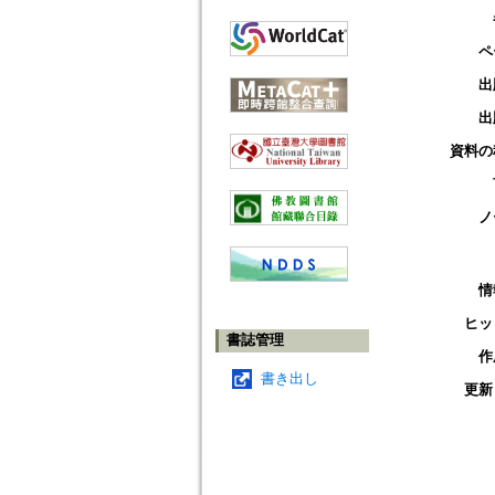
ペ
出
出
資料の
ノ
情
ヒッ
書誌管理
作
書き出し
更新