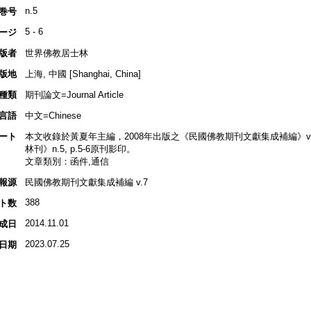
n.5
巻号
5 - 6
ージ
版者
世界佛教居士林
版地
上海, 中國 [Shanghai, China]
種類
期刊論文=Journal Article
言語
中文=Chinese
ート
本文收錄於黃夏年主編，2008年出版之《民國佛教期刊文獻集成補編》v.7, 
林刊》n.5, p.5-6原刊影印。
文章類別：函件,通信
報源
民國佛教期刊文獻集成補編 v.7
388
ト数
2014.11.01
成日
2023.07.25
日期