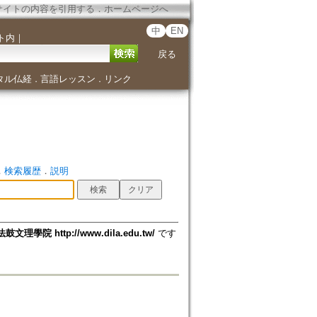
サイトの内容を引用する
．
ホームページへ
中
EN
ト内
｜
戻る
タル仏経
言語レッスン
リンク
．
．
．
検索履歴
．
説明
法鼓文理學院 http://www.dila.edu.tw/
です