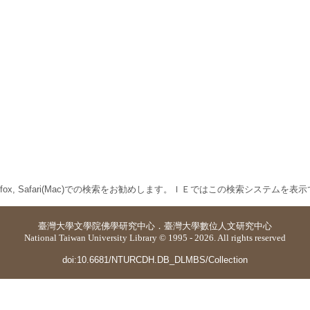
 Firefox, Safari(Mac)での検索をお勧めします。ＩＥではこの検索システムを
臺灣大學
文學院佛學研究中心
．
臺灣大學數位人文研究中心
National Taiwan University Library © 1995 - 2026. All rights reserved
doi:10.6681/NTURCDH.DB_DLMBS/Collection