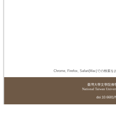
Chrome, Firefox, Safari(
臺灣大學
文學院佛
National Taiwan Universi
doi:10.6681