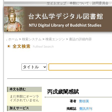
サイトマップ
．
本館について
．
諮問委員会
．
．
ホーム
>
検索システム
>
検索エンジン
>
書誌の詳細内容
本文を読む
丙戌歲闌感賦
まだ本館にオーソラ
イズされていません
著者
鄭頌英
加えサービス
掲載誌
覺訊月刊