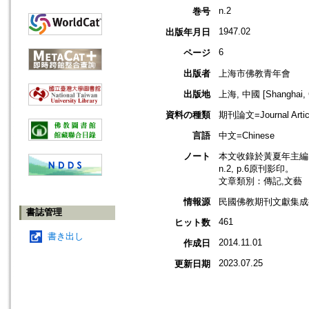
n.2
巻号
1947.02
出版年月日
6
ページ
出版者
上海市佛教青年會
出版地
上海, 中國 [Shanghai, 
資料の種類
期刊論文=Journal Artic
言語
中文=Chinese
ノート
本文收錄於黃夏年主編，2
n.2, p.6原刊影印。
文章類別：傳記,文藝
情報源
民國佛教期刊文獻集成補編
書誌管理
461
ヒット数
書き出し
2014.11.01
作成日
2023.07.25
更新日期