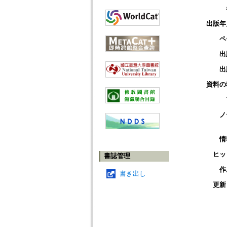
出版年
ペ
出
出
資料の
ノ
情
ヒッ
書誌管理
作
書き出し
更新