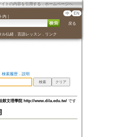
サイトの内容を引用する
．
ホームページへ
中
EN
ト内
｜
戻る
タル仏経
言語レッスン
リンク
．
．
．
検索履歴
．
説明
法鼓文理學院 http://www.dila.edu.tw/
です
詞