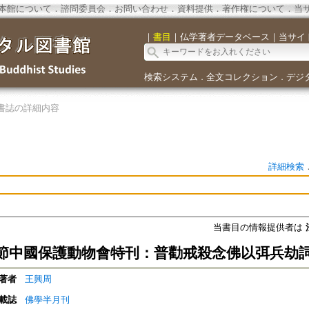
本館について
．
諮問委員会
．
お問い合わせ
．
資料提供
．
著作権について
．
当
｜
書目
｜
仏学著者データベース
｜
当サイ
検索システム
全文コレクション
デジ
．
．
書誌の詳細内容
詳細検索
当書目の情報提供者は
節中國保護動物會特刊：普勸戒殺念佛以弭兵劫
著者
王興周
載誌
佛學半月刊