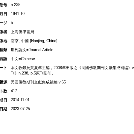
n.238
巻号
1941.10
月日
5
ージ
版者
上海佛學書局
版地
南京, 中國 [Nanjing, China]
種類
期刊論文=Journal Article
言語
中文=Chinese
ート
本文收錄於黃夏年主編，2008年出版之《民國佛教期刊文獻集成補編》v.65, 
刊》n.238, p.5原刊影印。
報源
民國佛教期刊文獻集成補編 v.65
417
ト数
2014.11.01
成日
2023.07.25
日期