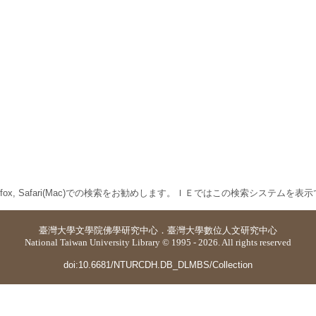
 Firefox, Safari(Mac)での検索をお勧めします。ＩＥではこの検索システムを
臺灣大學
文學院佛學研究中心
．
臺灣大學數位人文研究中心
National Taiwan University Library © 1995 - 2026. All rights reserved
doi:10.6681/NTURCDH.DB_DLMBS/Collection