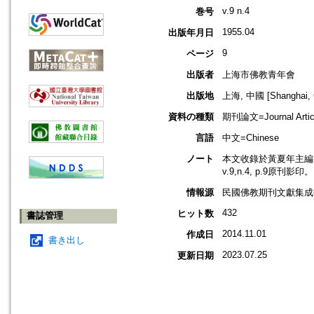
v.9 n.4
巻号
1955.04
出版年月日
9
ページ
出版者
上海市佛教青年會
出版地
上海, 中國 [Shanghai, 
資料の種類
期刊論文=Journal Artic
言語
中文=Chinese
ノート
本文收錄於黃夏年主編，2
v.9,n.4, p.9原刊影印。
情報源
民國佛教期刊文獻集成補編
432
ヒット数
書誌管理
2014.11.01
作成日
書き出し
2023.07.25
更新日期