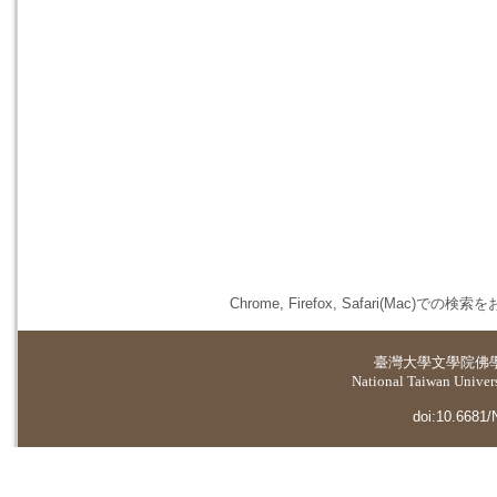
Chrome, Firefox, Safari(
臺灣大學
文學院佛
National Taiwan Universi
doi:10.6681