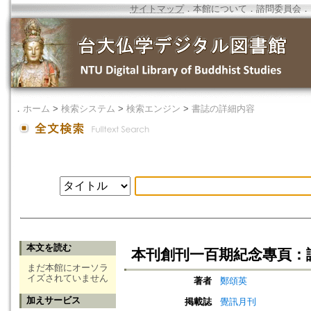
サイトマップ
．
本館について
．
諮問委員会
．
．
ホーム
>
検索システム
>
検索エンジン
>
書誌の詳細内容
本文を読む
本刊創刊一百期紀念專頁：
まだ本館にオーソラ
イズされていません
著者
鄭頌英
加えサービス
掲載誌
覺訊月刊