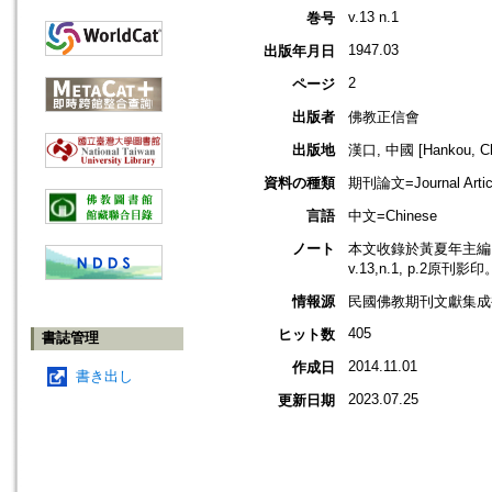
v.13 n.1
巻号
1947.03
出版年月日
2
ページ
出版者
佛教正信會
出版地
漢口, 中國 [Hankou, Ch
資料の種類
期刊論文=Journal Artic
言語
中文=Chinese
ノート
本文收錄於黃夏年主編，2
v.13,n.1, p.2原刊影印
情報源
民國佛教期刊文獻集成補編
405
ヒット数
書誌管理
2014.11.01
作成日
書き出し
2023.07.25
更新日期