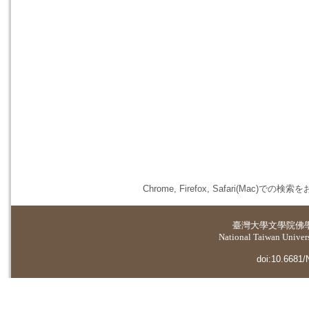
Chrome, Firefox, Safari(
臺灣大學
文學院佛
National Taiwan Universi
doi:10.6681