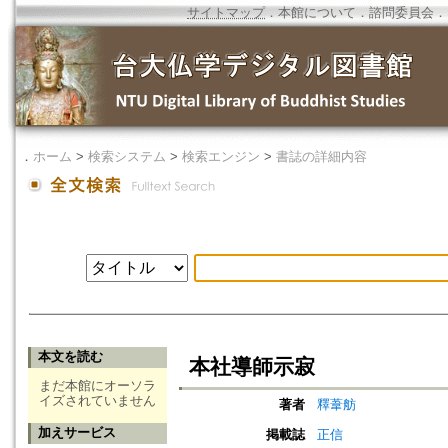
サイトマップ
．
本館について
．
諮問委員会
．
．
ホーム
>
検索システム
>
検索エンジン
>
書誌の詳細内容
本文を読む
本社導師示寂
まだ本館にオーソラ
イズされていません
著者
釋葦舫
加えサービス
掲載誌
正信