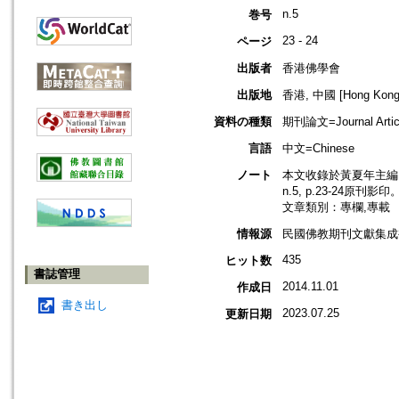
n.5
巻号
23 - 24
ページ
出版者
香港佛學會
出版地
香港, 中國 [Hong Kong,
資料の種類
期刊論文=Journal Artic
言語
中文=Chinese
ノート
本文收錄於黃夏年主編，2
n.5, p.23-24原刊影印
文章類別：專欄,專載
情報源
民國佛教期刊文獻集成補編
435
ヒット数
書誌管理
2014.11.01
作成日
書き出し
2023.07.25
更新日期