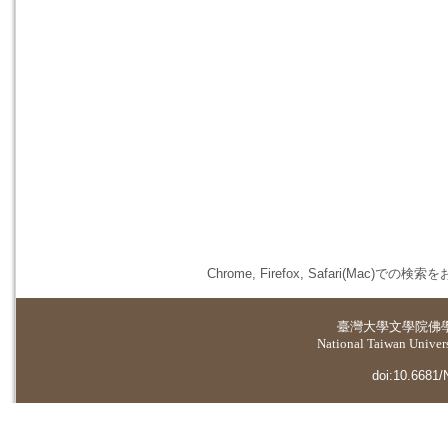
Chrome, Firefox, Safari(
臺灣大學
文學院佛
National Taiwan Universi
doi:10.6681