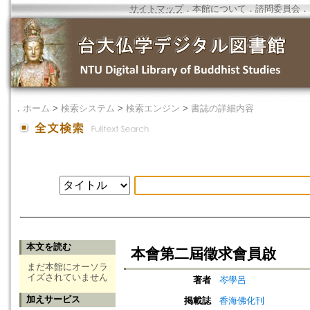
サイトマップ
．
本館について
．
諮問委員会
．
．
ホーム
>
検索システム
>
検索エンジン
>
書誌の詳細内容
本文を読む
本會第二屆徵求會員啟
まだ本館にオーソラ
イズされていません
著者
岑學呂
加えサービス
掲載誌
香海佛化刊