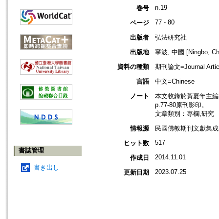
n.19
巻号
77 - 80
ページ
出版者
弘法研究社
出版地
寧波, 中國 [Ningbo, Ch
資料の種類
期刊論文=Journal Artic
言語
中文=Chinese
ノート
本文收錄於黃夏年主編，2
p.77-80原刊影印。
文章類別：專欄,研究
情報源
民國佛教期刊文獻集成 v
517
ヒット数
書誌管理
2014.11.01
作成日
書き出し
2023.07.25
更新日期