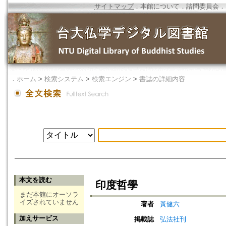
サイトマップ
．
本館について
．
諮問委員会
．
．
ホーム
>
検索システム
>
検索エンジン
>
書誌の詳細内容
本文を読む
印度哲學
まだ本館にオーソラ
イズされていません
著者
黃健六
加えサービス
掲載誌
弘法社刊