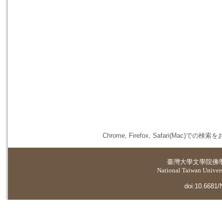
Chrome, Firefox, Safari(
臺灣大學
文學院佛
National Taiwan Universi
doi:10.6681