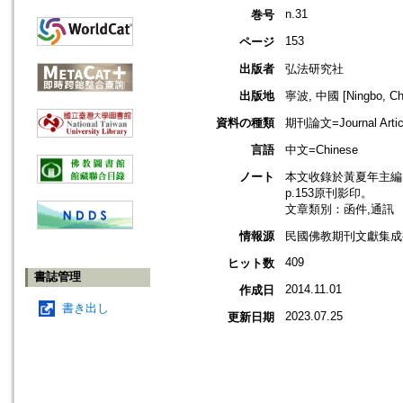
n.31
巻号
153
ページ
出版者
弘法研究社
出版地
寧波, 中國 [Ningbo, Ch
資料の種類
期刊論文=Journal Artic
言語
中文=Chinese
ノート
本文收錄於黃夏年主編，2
p.153原刊影印。
文章類別：函件,通訊
情報源
民國佛教期刊文獻集成補編
409
ヒット数
書誌管理
2014.11.01
作成日
書き出し
2023.07.25
更新日期