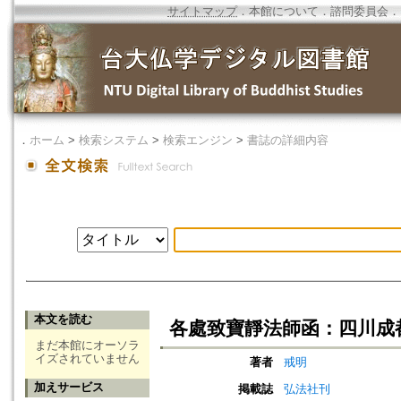
サイトマップ
．
本館について
．
諮問委員会
．
．
ホーム
>
検索システム
>
検索エンジン
>
書誌の詳細内容
本文を読む
各處致寶靜法師函：四川成
まだ本館にオーソラ
イズされていません
著者
戒明
加えサービス
掲載誌
弘法社刊