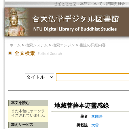
サイトマップ
．
本館について
．
諮問委員会
．
．
ホーム
>
検索システム
>
検索エンジン
>
書誌の詳細内容
本文を読む
地藏菩薩本迹靈感錄
まだ本館にオーソラ
イズされていません
著者
李圓淨
加えサービス
掲載誌
大雲