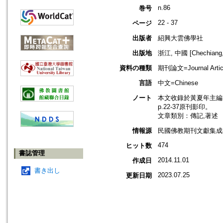
n.86
巻号
22 - 37
ページ
出版者
紹興大雲佛學社
出版地
浙江, 中國 [Chechiang,
資料の種類
期刊論文=Journal Artic
言語
中文=Chinese
ノート
本文收錄於黃夏年主編，2
p.22-37原刊影印。
文章類別：傳記,著述
情報源
民國佛教期刊文獻集成補編
474
ヒット数
書誌管理
2014.11.01
作成日
書き出し
2023.07.25
更新日期