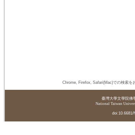
Chrome, Firefox, Safari(
臺灣大學
文學院佛
National Taiwan Universi
doi:10.6681