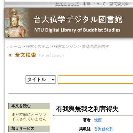
サイトマップ
．
本館について
．
諮問委員会
．
．
ホーム
>
検索システム
>
検索エンジン
>
書誌の詳細内容
本文を読む
有我與無我之利害得失
まだ本館にオーソラ
イズされていません
著者
悅西
加えサービス
掲載誌
香海佛化刊