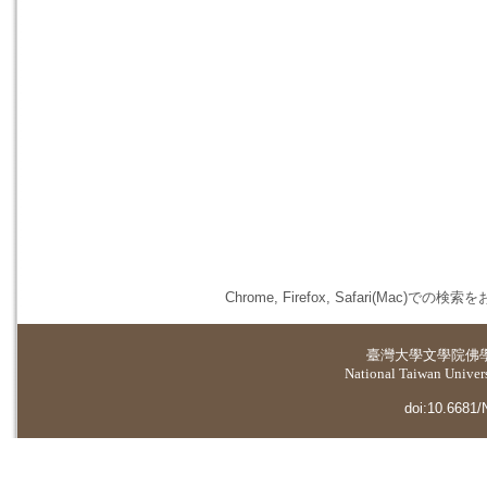
Chrome, Firefox, Safari(
臺灣大學
文學院佛
National Taiwan Universi
doi:10.6681