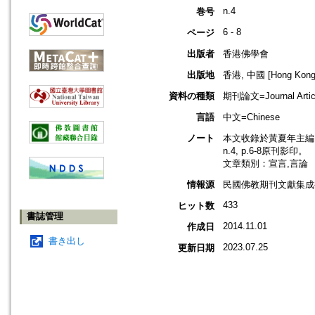
n.4
巻号
6 - 8
ページ
出版者
香港佛學會
出版地
香港, 中國 [Hong Kong,
資料の種類
期刊論文=Journal Artic
言語
中文=Chinese
ノート
本文收錄於黃夏年主編，2
n.4, p.6-8原刊影印。
文章類別：宣言,言論
情報源
民國佛教期刊文獻集成補編
433
ヒット数
書誌管理
2014.11.01
作成日
書き出し
2023.07.25
更新日期