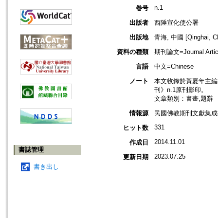
n.1
巻号
出版者
西陲宣化使公署
出版地
青海, 中國 [Qinghai, Ch
資料の種類
期刊論文=Journal Artic
言語
中文=Chinese
ノート
本文收錄於黃夏年主編，
刊》n.1原刊影印。
文章類別：書畫,題辭
情報源
民國佛教期刊文獻集成補編
331
ヒット数
2014.11.01
作成日
書誌管理
2023.07.25
更新日期
書き出し