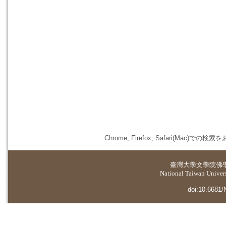
Chrome, Firefox, Safari(
臺灣大學
文學院佛
National Taiwan Universi
doi:10.6681