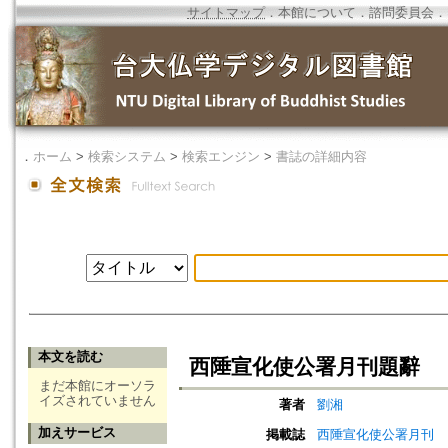
サイトマップ
．
本館について
．
諮問委員会
．
．
ホーム
>
検索システム
>
検索エンジン
>
書誌の詳細内容
本文を読む
西陲宣化使公署月刊題辭
まだ本館にオーソラ
イズされていません
著者
劉湘
加えサービス
掲載誌
西陲宣化使公署月刊