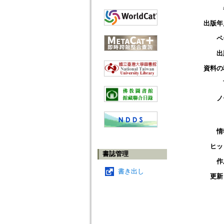
出版年
ペ
出
資料の
ノ
情
ヒッ
書誌管理
作
書き出し
更新