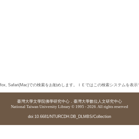
 Firefox, Safari(Mac)での検索をお勧めします。ＩＥではこの検索システムを
臺灣大學
文學院佛學研究中心
．
臺灣大學數位人文研究中心
National Taiwan University Library © 1995 - 2026. All rights reserved
doi:10.6681/NTURCDH.DB_DLMBS/Collection