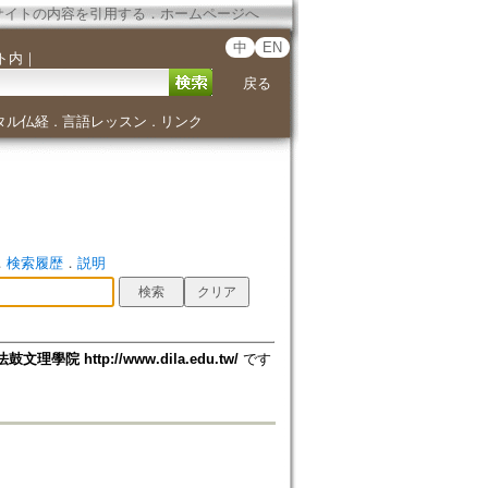
サイトの内容を引用する
．
ホームページへ
中
EN
ト内
｜
戻る
タル仏経
言語レッスン
リンク
．
．
．
検索履歴
．
説明
法鼓文理學院 http://www.dila.edu.tw/
です