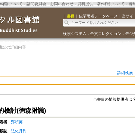
本館について
．
諮問委員会
．
お問い合わせ
．
資料提供
．
著作権について
．
当
｜
書目
｜
仏学著者データベース
｜
当サイ
検索システム
全文コレクション
デジ
．
．
書誌の詳細内容
詳細検索
当書目の情報提供者は
的檢討(德森附議)
著者
鄭頌英
載誌
弘化月刊