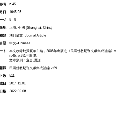
n.45
巻号
1945.03
月日
8 - 8
ージ
版地
上海, 中國 [Shanghai, China]
種類
期刊論文=Journal Article
言語
中文=Chinese
ート
本文收錄於黃夏年主編，2008年出版之《民國佛教期刊文獻集成補編》v.69, 
n.45, p.8原刊影印。
文章類別：宣言,講話
報源
民國佛教期刊文獻集成補編 v.69
511
ト数
2014.11.01
成日
2022.02.08
日期