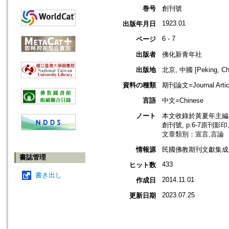
巻号
創刊號
1923.01
出版年月日
6 - 7
ページ
出版者
佛化新青年社
出版地
北京, 中國 [Peking, Ch
資料の種類
期刊論文=Journal Artic
言語
中文=Chinese
ノート
本文收錄於黃夏年主編，2
創刊號, p.6-7原刊影
文章類別：宣言,言論
情報源
民國佛教期刊文獻集成 v
書誌管理
433
ヒット数
書き出し
2014.11.01
作成日
2023.07.25
更新日期