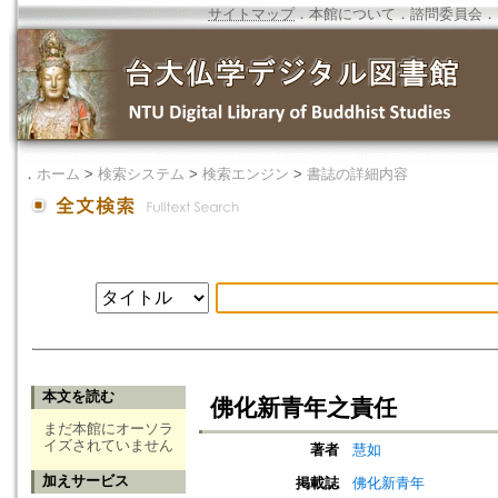
サイトマップ
．
本館について
．
諮問委員会
．
．
ホーム
>
検索システム
>
検索エンジン
>
書誌の詳細内容
本文を読む
佛化新青年之責任
まだ本館にオーソラ
イズされていません
著者
慧如
加えサービス
掲載誌
佛化新青年