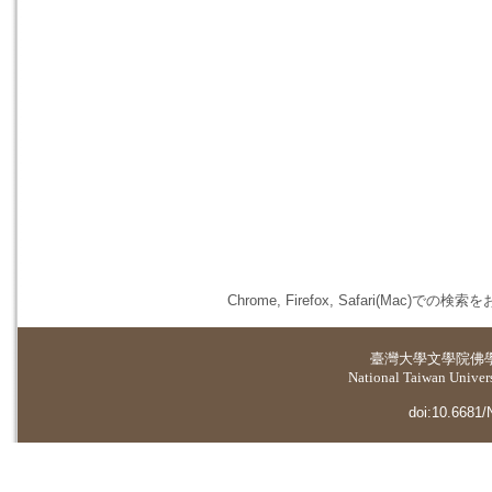
Chrome, Firefox, Safari(
臺灣大學
文學院佛
National Taiwan Universi
doi:10.6681