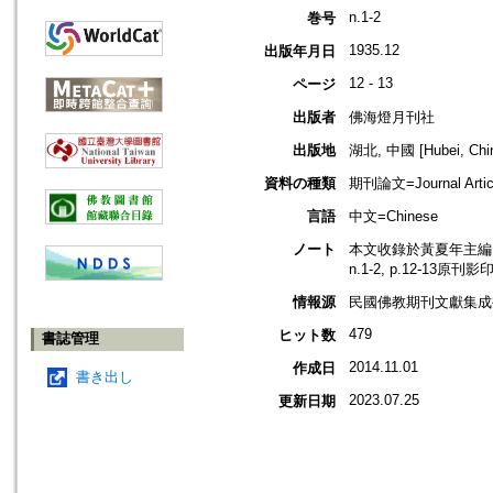
n.1-2
巻号
1935.12
出版年月日
12 - 13
ページ
出版者
佛海燈月刊社
出版地
湖北, 中國 [Hubei, Chi
資料の種類
期刊論文=Journal Artic
言語
中文=Chinese
ノート
本文收錄於黃夏年主編，2
n.1-2, p.12-13原刊影
情報源
民國佛教期刊文獻集成補編
479
ヒット数
書誌管理
2014.11.01
作成日
書き出し
2023.07.25
更新日期