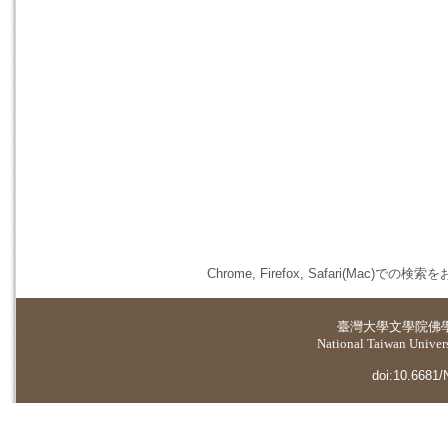
Chrome, Firefox, Safari(
臺灣大學
文學院佛
National Taiwan Universi
doi:10.6681