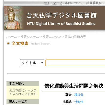
サイトマップ
．
本館について
．
諮問委員会
．
．
ホーム
>
検索システム
>
検索エンジン
>
書誌の詳細内容
本文を読む
佛化運動與生活問題之解決
まだ本館にオーソラ
イズされていません
著者
釋福善
加えサービス
掲載誌
佛海燈