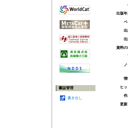
出版年
ペ
出
出
資料の
ノ
情
ヒッ
書誌管理
作
書き出し
更新