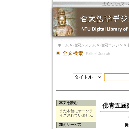
サイトマップ
．
．
ホーム
>
検索システム
>
検索エンジン
>
本文を読む
佛青五屆
まだ本館にオーソラ
イズされていません
加えサービス
掲