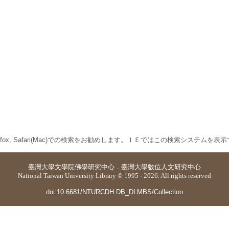
 Firefox, Safari(Mac)での検索をお勧めします。ＩＥではこの検索システムを
臺灣大學
文學院佛學研究中心
．
臺灣大學數位人文研究中心
National Taiwan University Library © 1995 - 2026. All rights reserved
doi:10.6681/NTURCDH.DB_DLMBS/Collection