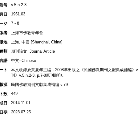
v.5 n.2-3
巻号
1951.03
月日
7 - 8
ージ
版者
上海市佛教青年會
版地
上海, 中國 [Shanghai, China]
種類
期刊論文=Journal Article
言語
中文=Chinese
ート
本文收錄於黃夏年主編，2008年出版之《民國佛教期刊文獻集成補編》v.79, p
刊》v.5,n.2-3, p.7-8原刊影印。
報源
民國佛教期刊文獻集成補編 v.79
449
ト数
2014.11.01
成日
2023.07.25
日期