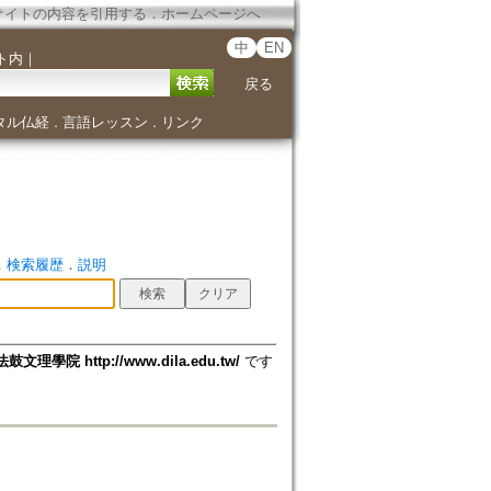
サイトの内容を引用する
．
ホームページへ
中
EN
ト内
｜
戻る
タル仏経
言語レッスン
リンク
．
．
．
検索履歴
．
説明
法鼓文理學院 http://www.dila.edu.tw/
です