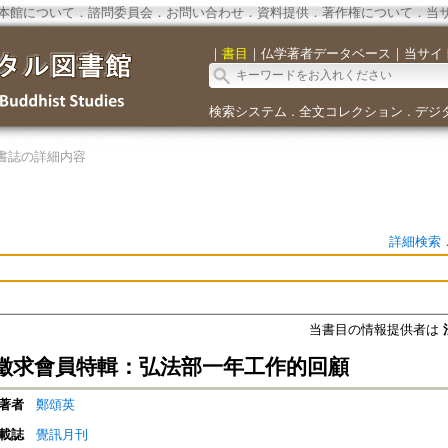
本館について
．
諮問委員会
．
お問い合わせ
．
資料提供
．
著作権について
．
当
｜
書目
｜
仏学著者データベース
｜
当サイ
検索システム
全文コレクション
デジ
．
．
書誌の詳細内容
詳細検索
当書目の情報提供者は
徵求會員特輯：弘法部一年工作的回顧
著者
鄭頌英
載誌
覺訊月刊