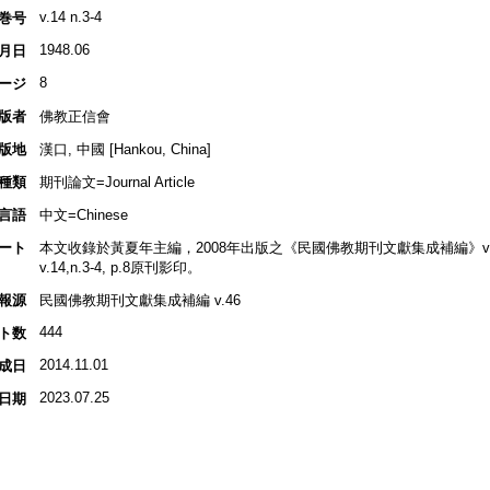
v.14 n.3-4
巻号
1948.06
月日
8
ージ
版者
佛教正信會
版地
漢口, 中國 [Hankou, China]
種類
期刊論文=Journal Article
言語
中文=Chinese
ート
本文收錄於黃夏年主編，2008年出版之《民國佛教期刊文獻集成補編》v.46, 
v.14,n.3-4, p.8原刊影印。
報源
民國佛教期刊文獻集成補編 v.46
444
ト数
2014.11.01
成日
2023.07.25
日期