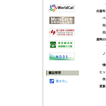
出版年
ペ
出
出
資料の
ノ
情
ヒッ
書誌管理
作
書き出し
更新