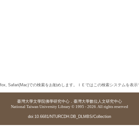
 Firefox, Safari(Mac)での検索をお勧めします。ＩＥではこの検索システムを
臺灣大學
文學院佛學研究中心
．
臺灣大學數位人文研究中心
National Taiwan University Library © 1995 - 2026. All rights reserved
doi:10.6681/NTURCDH.DB_DLMBS/Collection