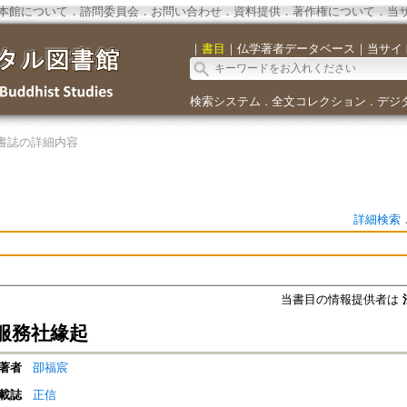
本館について
．
諮問委員会
．
お問い合わせ
．
資料提供
．
著作権について
．
当
｜
書目
｜
仏学著者データベース
｜
当サイ
検索システム
全文コレクション
デジ
．
．
書誌の詳細内容
詳細検索
当書目の情報提供者は
服務社緣起
著者
卲福宸
載誌
正信