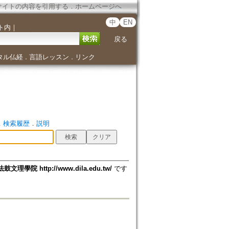
サイトの内容を引用する
．
ホームページへ
中
EN
ト内
｜
戻る
タル仏経
言語レッスン
リンク
．
．
．
検索履歴
．
説明
法鼓文理學院 http://www.dila.edu.tw/
です