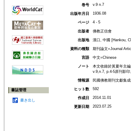
v.9 n.7
巻号
1936.08
出版年月日
4 - 5
ページ
出版者
佛教正信會
出版地
漢口, 中國 [Hankou, Ch
資料の種類
期刊論文=Journal Artic
言語
中文=Chinese
ノート
本文收錄於黃夏年主編，2
v.9,n.7, p.4-5原刊影
情報源
民國佛教期刊文獻集成補編
592
ヒット数
書誌管理
2014.11.01
作成日
書き出し
2023.07.25
更新日期