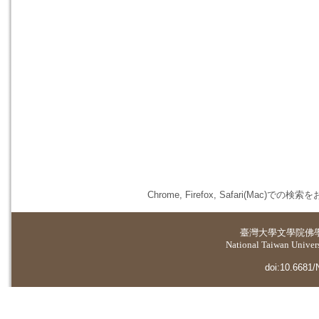
Chrome, Firefox, Safari(
臺灣大學
文學院佛
National Taiwan Universi
doi:10.6681