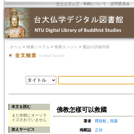
サイトマップ
．
本館について
．
諮問委員会
．
．
ホーム
>
検索システム
>
検索エンジン
>
書誌の詳細内容
本文を読む
佛教怎樣可以救國
まだ本館にオーソラ
イズされていません
著者
釋慈航
;
雨曇
加えサービス
掲載誌
正信