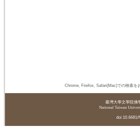
Chrome, Firefox, Safari(
臺灣大學
文學院佛
National Taiwan Universi
doi:10.6681