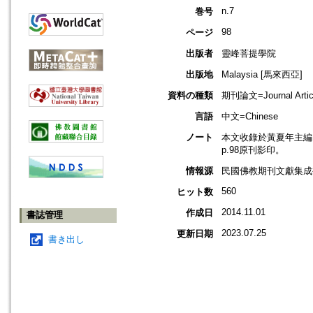
n.7
巻号
98
ページ
出版者
靈峰菩提學院
出版地
Malaysia [馬來西亞]
資料の種類
期刊論文=Journal Artic
言語
中文=Chinese
ノート
本文收錄於黃夏年主編，2
p.98原刊影印。
情報源
民國佛教期刊文獻集成補編
560
ヒット数
2014.11.01
作成日
書誌管理
2023.07.25
更新日期
書き出し