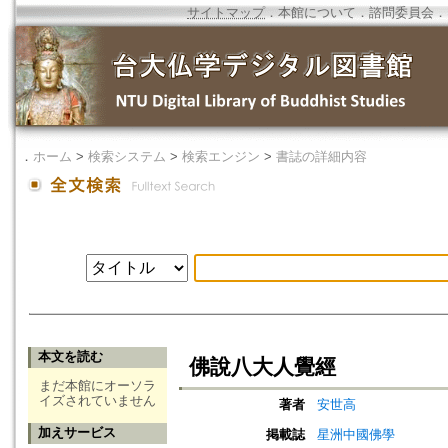
サイトマップ
．
本館について
．
諮問委員会
．
．
ホーム
>
検索システム
>
検索エンジン
>
書誌の詳細内容
本文を読む
佛說八大人覺經
まだ本館にオーソラ
イズされていません
著者
安世高
加えサービス
掲載誌
星洲中國佛學