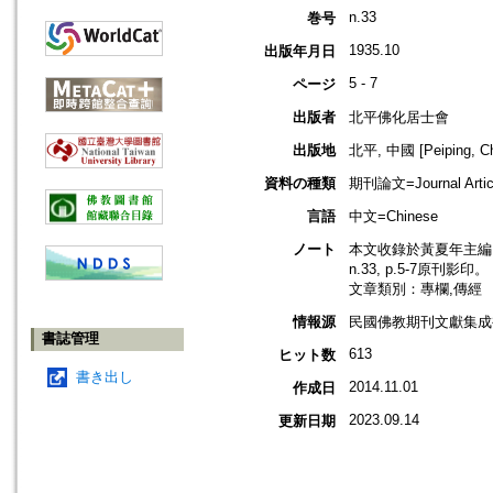
n.33
巻号
1935.10
出版年月日
5 - 7
ページ
出版者
北平佛化居士會
出版地
北平, 中國 [Peiping, Ch
資料の種類
期刊論文=Journal Artic
言語
中文=Chinese
ノート
本文收錄於黃夏年主編，2
n.33, p.5-7原刊影印。
文章類別：專欄,傳經
情報源
民國佛教期刊文獻集成補編
書誌管理
613
ヒット数
書き出し
2014.11.01
作成日
2023.09.14
更新日期