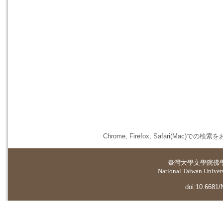
Chrome, Firefox, Safari(
臺灣大學
文學院佛
National Taiwan Universi
doi:10.6681