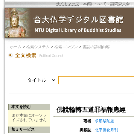
サイトマップ
．
本館について
．
諮問委員会
．
．
ホーム
>
検索システム
>
検索エンジン
>
書誌の詳細内容
本文を読む
佛說輪轉五道罪福報應經
まだ本館にオーソラ
イズされていません
著者
求那跋陀羅
加えサービス
掲載誌
北平佛化月刊