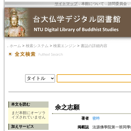
サイトマップ
．
本館について
．
諮問委員会
．
．
ホーム
>
検索システム
>
検索エンジン
>
書誌の詳細内容
本文を読む
余之志願
まだ本館にオーソラ
イズされていません
著者
密吽
加えサービス
掲載誌
法源佛學院第一班同學