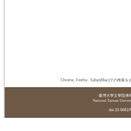
Chrome, Firefox, Safari(
臺灣大學
文學院佛
National Taiwan Universi
doi:10.6681