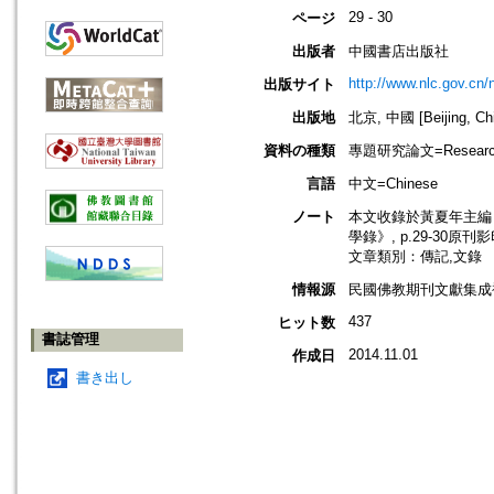
29 - 30
ページ
出版者
中國書店出版社
http://www.nlc.gov.cn
出版サイト
出版地
北京, 中國 [Beijing, Ch
資料の種類
專題研究論文=Research
言語
中文=Chinese
ノート
本文收錄於黃夏年主編，2
學錄》, p.29-30原刊
文章類別：傳記,文錄
情報源
民國佛教期刊文獻集成補
437
ヒット数
書誌管理
2014.11.01
作成日
書き出し