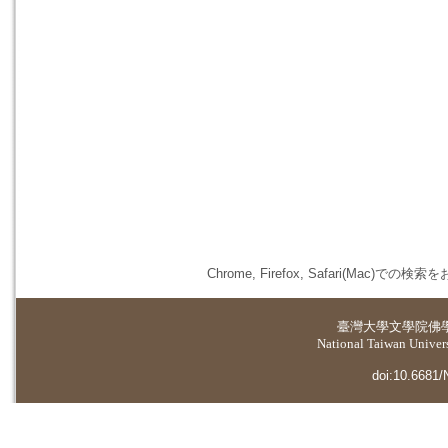
Chrome, Firefox, Safari(
臺灣大學
文學院佛
National Taiwan Universi
doi:10.6681