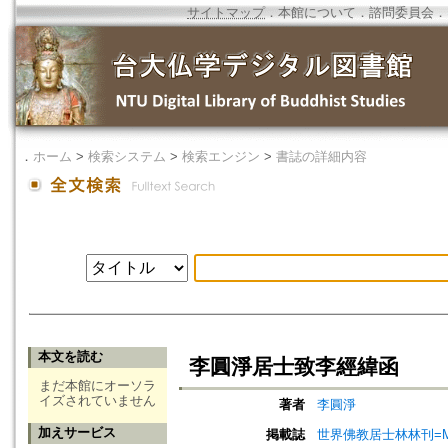
サイトマップ
．
本館について
．
諮問委員会
．
．
ホーム
>
検索システム
>
検索エンジン
>
書誌の詳細内容
本文を読む
李圓淨居士致李經緯函
まだ本館にオーソラ
イズされていません
著者
李圓淨
加えサービス
掲載誌
世界佛教居士林林刊=Magazine