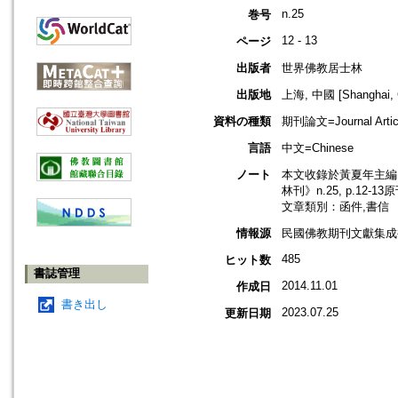
n.25
巻号
12 - 13
ページ
出版者
世界佛教居士林
出版地
上海, 中國 [Shanghai, 
資料の種類
期刊論文=Journal Artic
言語
中文=Chinese
ノート
本文收錄於黃夏年主編，2
林刊》n.25, p.12-1
文章類別：函件,書信
情報源
民國佛教期刊文獻集成補編
485
ヒット数
書誌管理
2014.11.01
作成日
書き出し
2023.07.25
更新日期