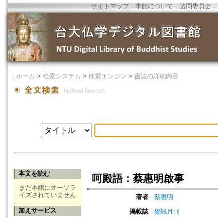
サイトマップ
．
本館について
．
諮問委員会
．
．
ホーム
>
検索システム
>
検索エンジン
>
書誌の詳細内容
本文を読む
呵殿語：蔡惠明啟事
まだ本館にオーソラ
イズされていません
著者
蔡惠明
加えサービス
掲載誌
覺訊月刊