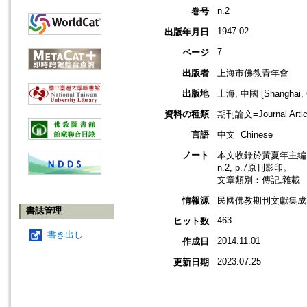
n.2
巻号
1947.02
出版年月日
7
ページ
出版者
上海市佛教青年會
出版地
上海, 中國 [Shanghai, 
資料の種類
期刊論文=Journal Artic
言語
中文=Chinese
ノート
本文收錄於黃夏年主編，2
n.2, p.7原刊影印。
文章類別：傳記,雜載
情報源
民國佛教期刊文獻集成補編
書誌管理
463
ヒット数
書き出し
2014.11.01
作成日
2023.07.25
更新日期