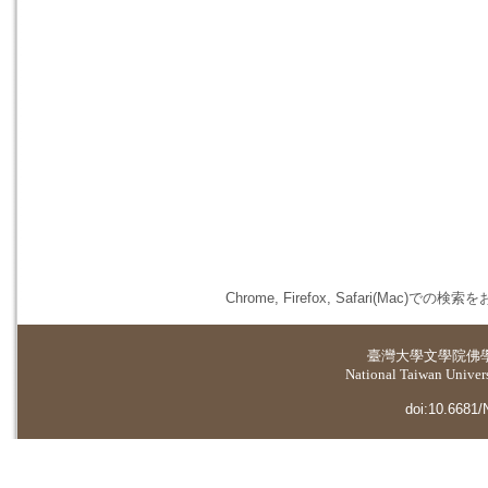
Chrome, Firefox, Safari(
臺灣大學
文學院佛
National Taiwan Universi
doi:10.6681