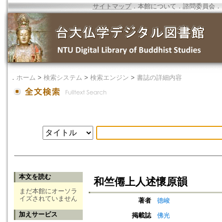
サイトマップ
．
本館について
．
諮問委員会
．
．
ホーム
>
検索システム
>
検索エンジン
>
書誌の詳細内容
本文を読む
和竺僊上人述懷原韻
まだ本館にオーソラ
イズされていません
著者
德峻
加えサービス
掲載誌
佛光