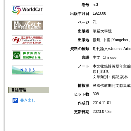
n.3
巻号
1923.08
出版年月日
71
ページ
出版者
華嚴大學院
出版地
揚州, 中國 [Yangchou, 
資料の種類
期刊論文=Journal Artic
言語
中文=Chinese
ノート
本文收錄於黃夏年主編，20
原刊影印。
文章類別：傳記,詞林
情報源
民國佛教期刊文獻集成 v
書誌管理
398
ヒット数
書き出し
2014.11.01
作成日
2023.07.25
更新日期