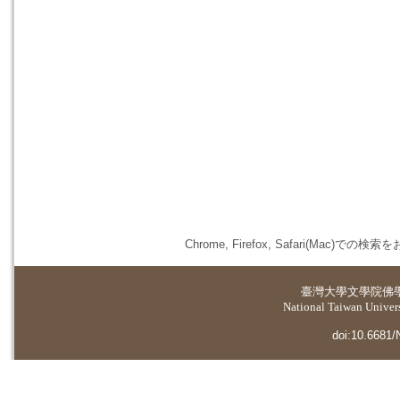
Chrome, Firefox, Safari(
臺灣大學
文學院佛
National Taiwan Universi
doi:10.6681