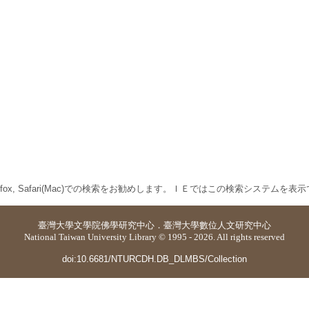
 Firefox, Safari(Mac)での検索をお勧めします。ＩＥではこの検索システムを
臺灣大學
文學院佛學研究中心
．
臺灣大學數位人文研究中心
National Taiwan University Library © 1995 - 2026. All rights reserved
doi:10.6681/NTURCDH.DB_DLMBS/Collection