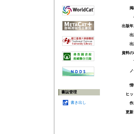
掲
出版年
出
出
資料の
ノ
情
書誌管理
ヒッ
書き出し
作
更新