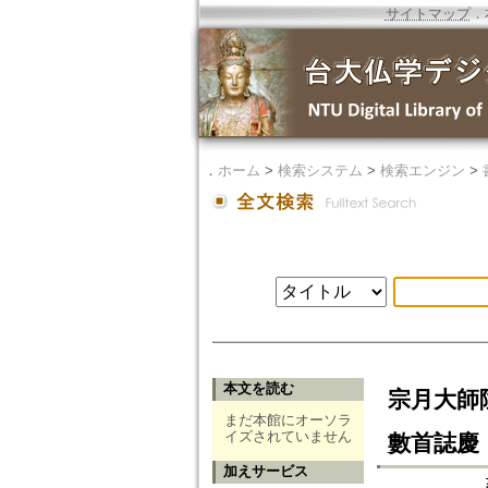
サイトマップ
．
．
ホーム
>
検索システム
>
検索エンジン
>
本文を読む
宗月大師
まだ本館にオーソラ
イズされていません
數首誌慶
加えサービス