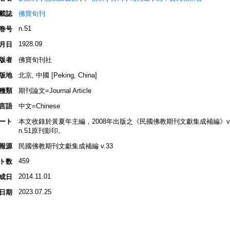
載誌
佛寶旬刊
n.51
巻号
1928.09
月日
版者
佛寶旬刊社
版地
北京, 中國 [Peking, China]
種類
期刊論文=Journal Article
言語
中文=Chinese
ート
本文收錄於黃夏年主編，2008年出版之《民國佛教期刊文獻集成補編》v.33, 
n.51原刊影印。
報源
民國佛教期刊文獻集成補編 v.33
459
ト数
2014.11.01
成日
2023.07.25
日期