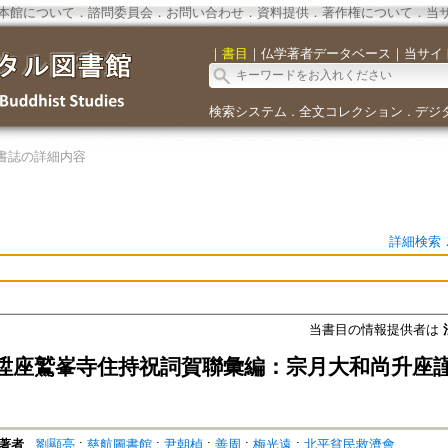
本館について
．
諮問委員会
．
お問い合わせ
．
資料提供
．
著作権について
．
当
｜
書目
｜
仏学著者データベース
｜
当サイ
検索システム
全文コレクション
デジ
．
．
書誌の詳細内容
詳細検索
当書目の情報提供者は
陞座鷲峯寺住持祝詞賀聯彙編：宗月大和尚升座
著者
劉顯亮
;
慈航圖書館
;
尹朝楨
;
善周
;
梅光遠
;
北平貧民救濟會