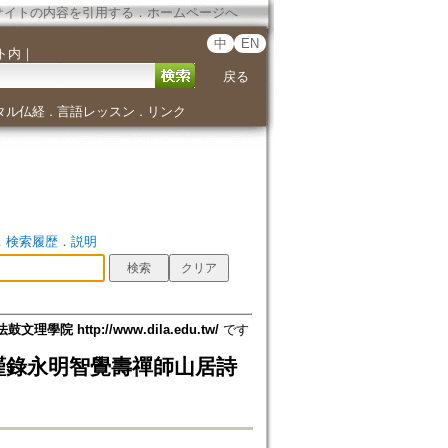
サイトの内容を引用する
．
ホームページへ
中
EN
ト内
｜
戻る
タル仏経
言語レッスン
リンク
．
．
．
検索履歴
．
説明
法鼓文理學院 http://www.dila.edu.tw/
です
謹錄永明智覺壽禪師山居詩