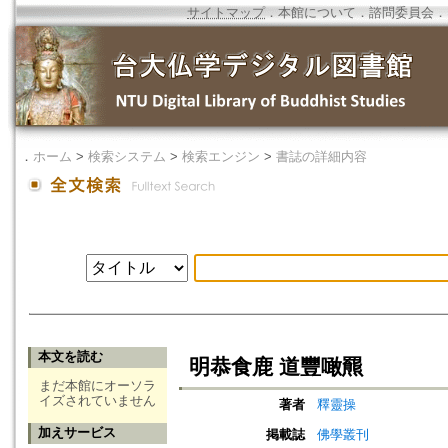
サイトマップ
．
本館について
．
諮問委員会
．
．
ホーム
>
検索システム
>
検索エンジン
>
書誌の詳細内容
本文を読む
明恭食鹿 道豐噉羆
まだ本館にオーソラ
イズされていません
著者
釋靈操
加えサービス
掲載誌
佛學叢刊