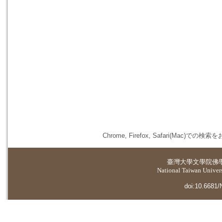
Chrome, Firefox, Safari(
臺灣大學
文學院佛
National Taiwan Universi
doi:10.6681