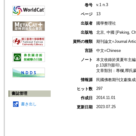
v.1 n.3
巻号
13
ページ
出版者
國學整理社
出版地
北京, 中國 [Peking, Ch
資料の種類
期刊論文=Journal Artic
言語
中文=Chinese
ノート
本文收錄於黃夏年主編，2
p.13原刊影印。
文章類別：專欄,釋氏
情報源
民國佛教期刊文獻集成補編
297
ヒット数
書誌管理
2014.11.01
作成日
書き出し
2023.07.25
更新日期