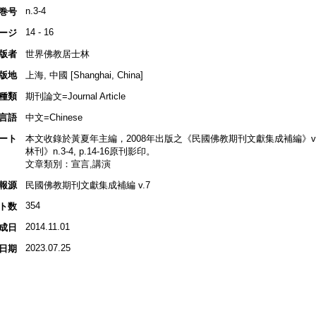
n.3-4
巻号
14 - 16
ージ
版者
世界佛教居士林
版地
上海, 中國 [Shanghai, China]
種類
期刊論文=Journal Article
言語
中文=Chinese
ート
本文收錄於黃夏年主編，2008年出版之《民國佛教期刊文獻集成補編》v.7, 
林刊》n.3-4, p.14-16原刊影印。
文章類別：宣言,講演
報源
民國佛教期刊文獻集成補編 v.7
354
ト数
2014.11.01
成日
2023.07.25
日期