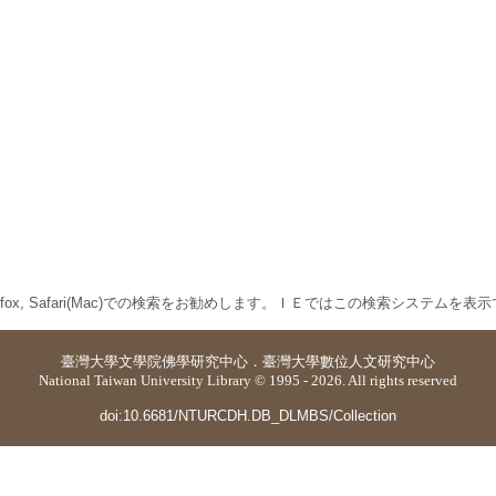
 Firefox, Safari(Mac)での検索をお勧めします。ＩＥではこの検索システムを
臺灣大學
文學院佛學研究中心
．
臺灣大學數位人文研究中心
National Taiwan University Library © 1995 - 2026. All rights reserved
doi:10.6681/NTURCDH.DB_DLMBS/Collection