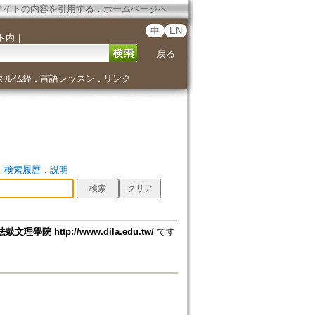
サイトの内容を引用する
．
ホームページへ
中
EN
ト内
｜
戻る
タル仏経
言語レッスン
リンク
．
．
．
検索履歴
．
説明
法鼓文理學院 http://www.dila.edu.tw/
です