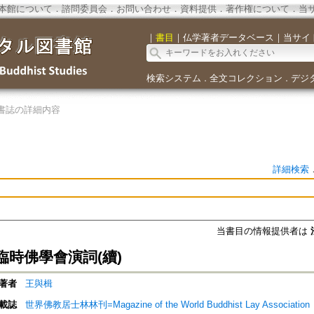
本館について
．
諮問委員会
．
お問い合わせ
．
資料提供
．
著作権について
．
当
｜
書目
｜
仏学著者データベース
｜
当サイ
検索システム
全文コレクション
デジ
．
．
書誌の詳細内容
詳細検索
当書目の情報提供者は
臨時佛學會演詞(續)
著者
王與楫
載誌
世界佛教居士林林刊=Magazine of the World Buddhist Lay Association