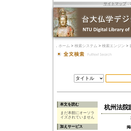
サイトマップ
．
．
ホーム
>
検索システム
>
検索エンジン
>
本文を読む
杭州法院
まだ本館にオーソラ
イズされていません
加えサービス
掲