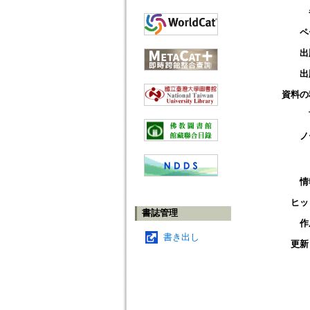
ペ
出
出
資料の
ノ
情
ヒッ
書誌管理
作
書き出し
更新