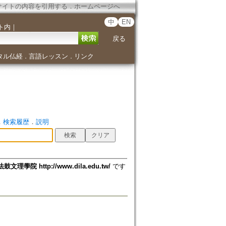
サイトの内容を引用する
．
ホームページへ
中
EN
ト内
｜
戻る
タル仏経
言語レッスン
リンク
．
．
．
検索履歴
．
説明
法鼓文理學院 http://www.dila.edu.tw/
です