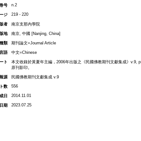
n.2
巻号
219 - 220
ージ
版者
南京支那內學院
版地
南京, 中國 [Nanjing, China]
種類
期刊論文=Journal Article
言語
中文=Chinese
ート
本文收錄於黃夏年主編，2006年出版之《民國佛教期刊文獻集成》v.9, p.555-
原刊影印。
報源
民國佛教期刊文獻集成 v.9
556
ト数
2014.11.01
成日
2023.07.25
日期