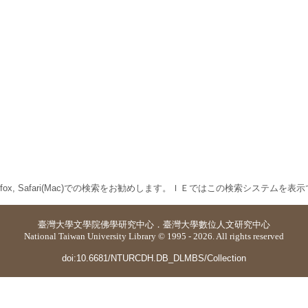
 Firefox, Safari(Mac)での検索をお勧めします。ＩＥではこの検索システムを
臺灣大學
文學院佛學研究中心
．
臺灣大學數位人文研究中心
National Taiwan University Library © 1995 - 2026. All rights reserved
doi:10.6681/NTURCDH.DB_DLMBS/Collection