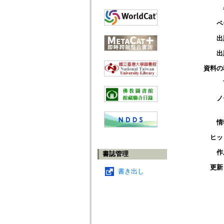
ペ
出
出
資料の
ノ
情
ヒッ
作
書誌管理
更新
書き出し