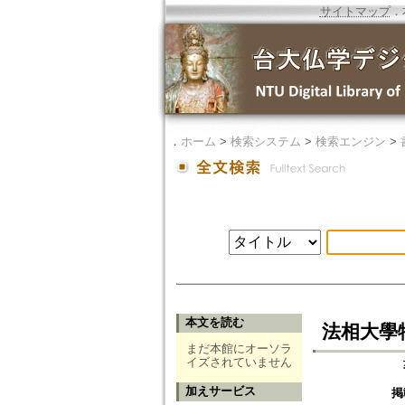
サイトマップ
．
．
ホーム
>
検索システム
>
検索エンジン
>
本文を読む
法相大學
まだ本館にオーソラ
イズされていません
加えサービス
掲