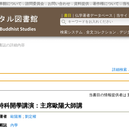
本館について
．
諮問委員会
．
お問い合わせ
．
資料提供
．
著作権について
．
当
｜
書目
｜
仏学著者データベース
｜
当サイ
検索システム
全文コレクション
デジ
．
．
書誌の詳細内容
詳細検索
当書目の情報提供者は
特科開學講演：主席歐陽大師講
著者
歐陽漸
;
劉定權
載誌
內學