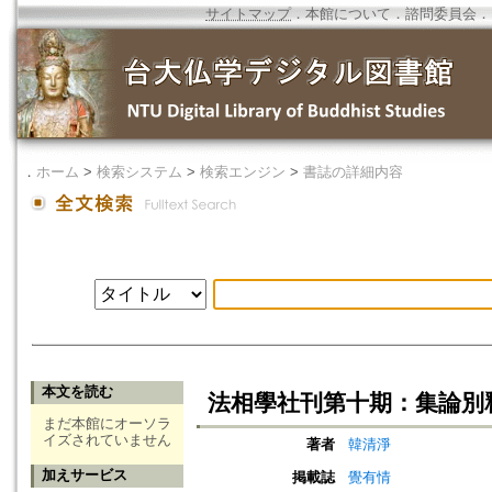
サイトマップ
．
本館について
．
諮問委員会
．
．
ホーム
>
検索システム
>
検索エンジン
>
書誌の詳細内容
本文を読む
法相學社刊第十期：集論別
まだ本館にオーソラ
イズされていません
著者
韓清淨
加えサービス
掲載誌
覺有情