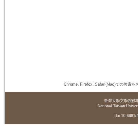
Chrome, Firefox, Safari(
臺灣大學
文學院佛
National Taiwan Universi
doi:10.6681