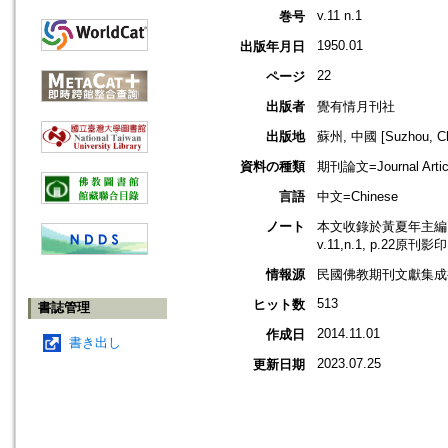
v.11 n.1
巻号
1950.01
出版年月日
22
ページ
出版者
覺有情月刊社
出版地
蘇州, 中國 [Suzhou, Ch
資料の種類
期刊論文=Journal Artic
言語
中文=Chinese
ノート
本文收錄於黃夏年主編，2
v.11,n.1, p.22原刊影
情報源
民國佛教期刊文獻集成補編
513
ヒット数
書誌管理
2014.11.01
作成日
書き出し
2023.07.25
更新日期