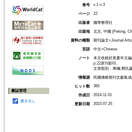
v.1 n.3
巻号
22
ページ
出版者
國學整理社
出版地
北京, 中國 [Peking, Ch
資料の種類
期刊論文=Journal Artic
言語
中文=Chinese
ノート
本文收錄於黃夏年主編，2
p.22原刊影印。
文章類別：專欄,釋氏
情報源
民國佛教期刊文獻集成補編
365
ヒット数
書誌管理
2014.11.01
作成日
書き出し
2023.07.25
更新日期