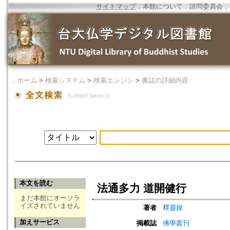
サイトマップ
．
本館について
．
諮問委員会
．
．
ホーム
>
検索システム
>
検索エンジン
>
書誌の詳細内容
本文を読む
法通多力 道開健行
まだ本館にオーソラ
イズされていません
著者
釋靈操
加えサービス
掲載誌
佛學叢刊