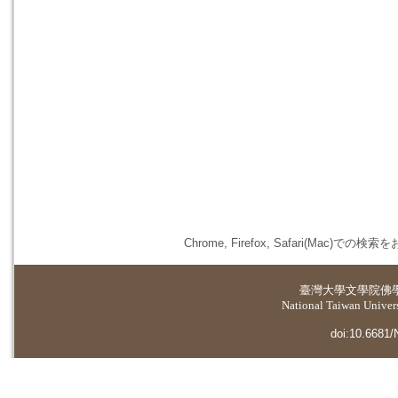
Chrome, Firefox, Safari(
臺灣大學
文學院佛
National Taiwan Universi
doi:10.6681