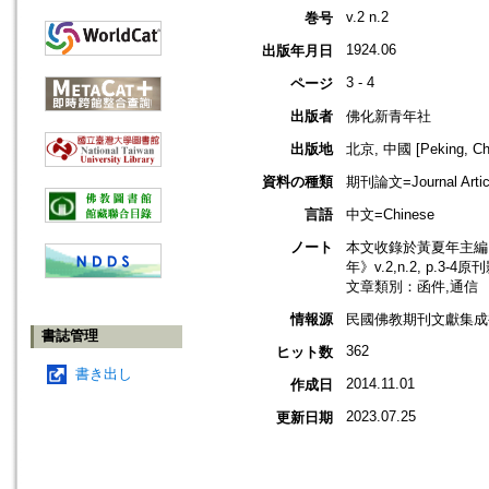
v.2 n.2
巻号
1924.06
出版年月日
3 - 4
ページ
出版者
佛化新青年社
出版地
北京, 中國 [Peking, Ch
資料の種類
期刊論文=Journal Artic
言語
中文=Chinese
ノート
本文收錄於黃夏年主編，2
年》v.2,n.2, p.3-4
文章類別：函件,通信
情報源
民國佛教期刊文獻集成補
書誌管理
362
ヒット数
書き出し
2014.11.01
作成日
2023.07.25
更新日期