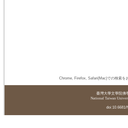
Chrome, Firefox, Safari(
臺灣大學
文學院佛
National Taiwan Universi
doi:10.6681