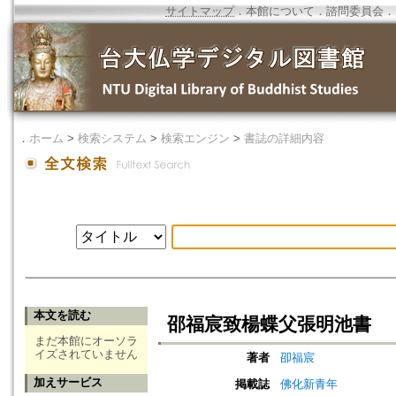
サイトマップ
．
本館について
．
諮問委員会
．
．
ホーム
>
検索システム
>
検索エンジン
>
書誌の詳細内容
本文を読む
邵福宸致楊蝶父張明池書
まだ本館にオーソラ
イズされていません
著者
卲福宸
加えサービス
掲載誌
佛化新青年