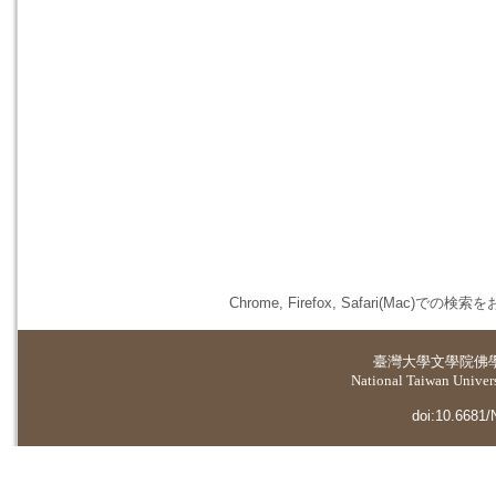
Chrome, Firefox, Safari(
臺灣大學
文學院佛
National Taiwan Universi
doi:10.6681