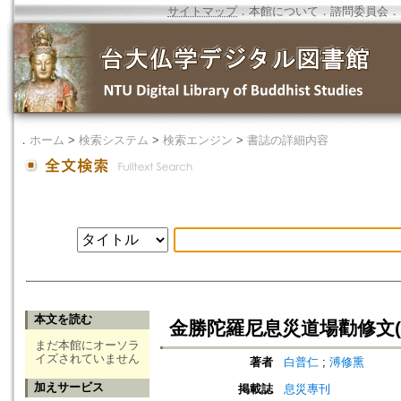
サイトマップ
．
本館について
．
諮問委員会
．
．
ホーム
>
検索システム
>
検索エンジン
>
書誌の詳細内容
本文を読む
金勝陀羅尼息災道場勸修文(
まだ本館にオーソラ
イズされていません
著者
白普仁
;
溥修熏
加えサービス
掲載誌
息災專刊