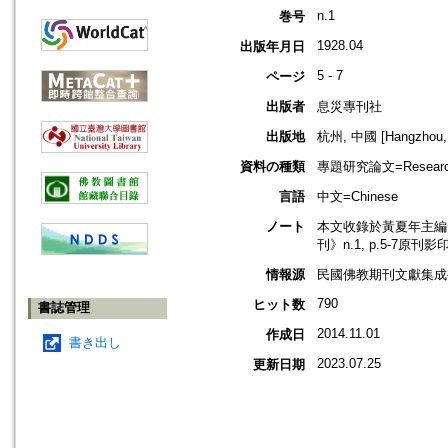
n.1
巻号
1928.04
出版年月日
5 - 7
ページ
出版者
息災專刊社
出版地
杭州, 中國 [Hangzhou, 
資料の種類
專題研究論文=Research
言語
中文=Chinese
ノート
本文收錄於黃夏年主編，2
刊》n.1, p.5-7原刊影
情報源
民國佛教期刊文獻集成補編
790
ヒット数
書誌管理
2014.11.01
作成日
書き出し
2023.07.25
更新日期