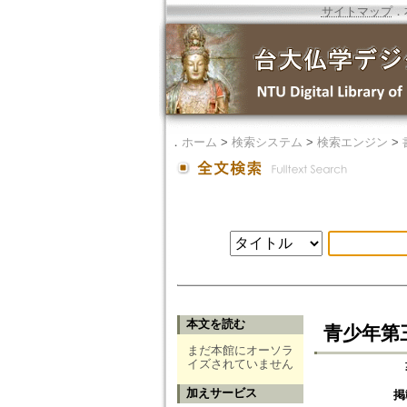
サイトマップ
．
．
ホーム
>
検索システム
>
検索エンジン
>
本文を読む
青少年第
まだ本館にオーソラ
イズされていません
加えサービス
掲