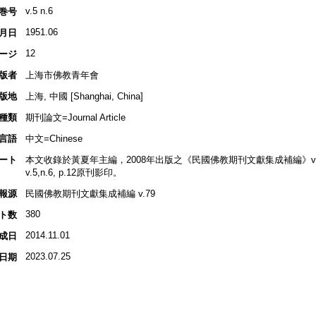
v.5 n.6
巻号
1951.06
月日
12
ージ
版者
上海市佛教青年會
版地
上海, 中國 [Shanghai, China]
種類
期刊論文=Journal Article
言語
中文=Chinese
ート
本文收錄於黃夏年主編，2008年出版之《民國佛教期刊文獻集成補編》v.79, 
v.5,n.6, p.12原刊影印。
報源
民國佛教期刊文獻集成補編 v.79
380
ト数
2014.11.01
成日
2023.07.25
日期