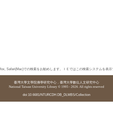
 Firefox, Safari(Mac)での検索をお勧めします。ＩＥではこの検索システムを
臺灣大學
文學院佛學研究中心
．
臺灣大學數位人文研究中心
National Taiwan University Library © 1995 - 2026. All rights reserved
doi:10.6681/NTURCDH.DB_DLMBS/Collection