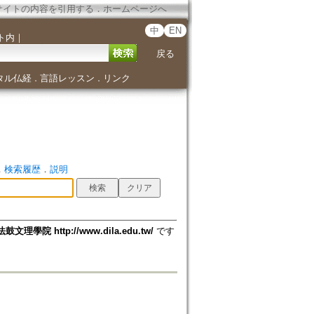
サイトの内容を引用する
．
ホームページへ
中
EN
ト内
｜
戻る
タル仏経
言語レッスン
リンク
．
．
．
検索履歴
．
説明
法鼓文理學院 http://www.dila.edu.tw/
です