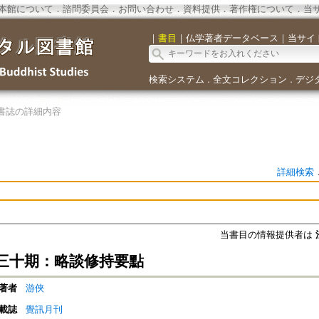
本館について
．
諮問委員会
．
お問い合わせ
．
資料提供
．
著作権について
．
当
｜
書目
｜
仏学著者データベース
｜
当サイ
検索システム
全文コレクション
デジ
．
．
書誌の詳細内容
詳細検索
当書目の情報提供者は
三十期：略談修持要點
著者
游俠
載誌
覺訊月刊