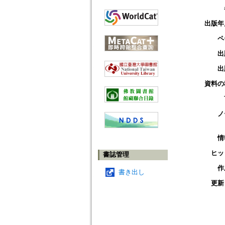
出版年
ペ
出
出
資料の
ノ
情
ヒッ
書誌管理
作
書き出し
更新