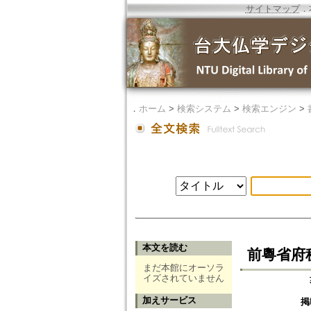
サイトマップ
．
．
ホーム
>
検索システム
>
検索エンジン
>
本文を読む
前粵省府
まだ本館にオーソラ
イズされていません
加えサービス
掲