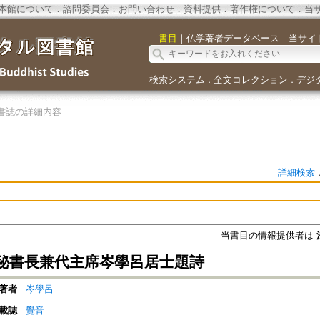
本館について
．
諮問委員会
．
お問い合わせ
．
資料提供
．
著作権について
．
当
｜
書目
｜
仏学著者データベース
｜
当サイ
検索システム
全文コレクション
デジ
．
．
書誌の詳細内容
詳細検索
当書目の情報提供者は
秘書長兼代主席岑學呂居士題詩
著者
岑學呂
載誌
覺音