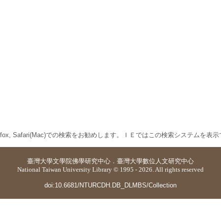
 Firefox, Safari(Mac)での検索をお勧めします。ＩＥではこの検索システムを
臺灣大學
文學院佛學研究中心
．
臺灣大學數位人文研究中心
National Taiwan University Library © 1995 - 2026. All rights reserved
doi:10.6681/NTURCDH.DB_DLMBS/Collection