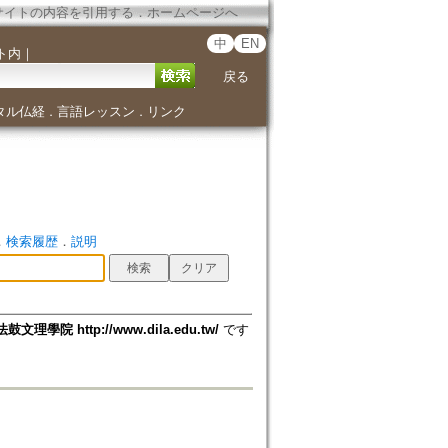
サイトの内容を引用する
．
ホームページへ
中
EN
ト内
｜
戻る
タル仏経
言語レッスン
リンク
．
．
．
検索履歴
．
説明
法鼓文理學院 http://www.dila.edu.tw/
です