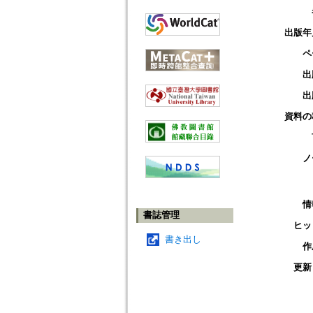
出版年
ペ
出
出
資料の
ノ
情
書誌管理
ヒッ
書き出し
作
更新