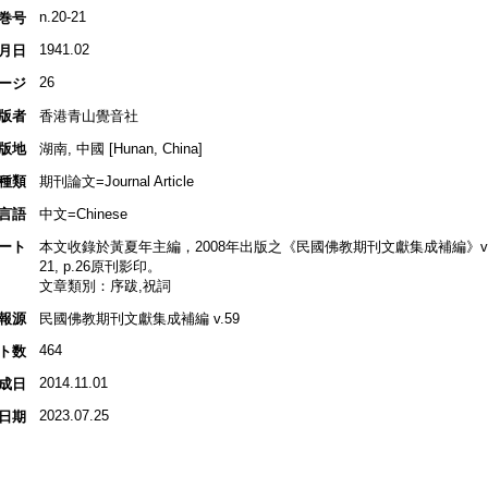
n.20-21
巻号
1941.02
月日
26
ージ
版者
香港青山覺音社
版地
湖南, 中國 [Hunan, China]
種類
期刊論文=Journal Article
言語
中文=Chinese
ート
本文收錄於黃夏年主編，2008年出版之《民國佛教期刊文獻集成補編》v.59, p
21, p.26原刊影印。
文章類別：序跋,祝詞
報源
民國佛教期刊文獻集成補編 v.59
464
ト数
2014.11.01
成日
2023.07.25
日期